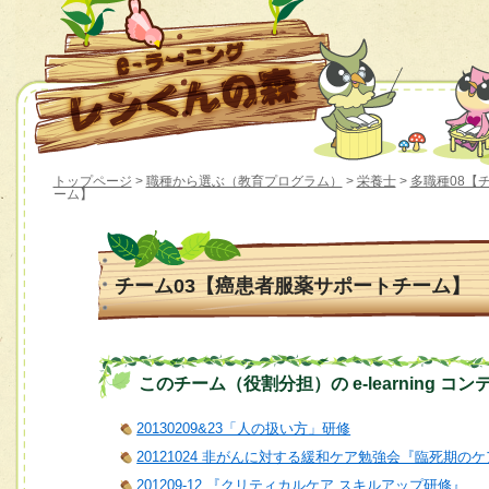
トップページ
>
職種から選ぶ（教育プログラム）
>
栄養士
>
多職種08【
ーム】
チーム03【癌患者服薬サポートチーム】
このチーム（役割分担）の e-learning コン
20130209&23「人の扱い方」研修
20121024 非がんに対する緩和ケア勉強会『臨死期
201209-12 『クリティカルケア スキルアップ研修』