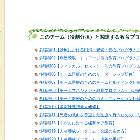
このチーム（役割分担）と関連する教育プロ
多職種01【診療における円滑・親切・安心プログラム
多職種02【病歴聴取・トリアージ能力教育プログラム
多職種03【フィジカルアセスメント能力教育プログラ
多職種06【チーム医療のためのリーダーシップ研修】
多職種07【チーム医療のためのチームビルディング研
多職種08【チームマネジメント教育プログラム・TQM
多職種09【チーム医療のためのコミュニケーション研
多職種10【多職種連携新人研修】
多職種11【患者の意向を尊重した医療を行うためのコ
多職種16【非がんに対する緩和ケア教育】
多職種19【人材養成プログラム：会議の進め方】
多職種20【人材養成プログラム：改善の手順】