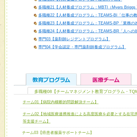
多職種21【人材養成プログラム：MBTI（Myers Briggs T
多職種22【人材養成プログラム：TEAMS-BI「仕事の
多職種23【人材養成プログラム：TEAMS-BP「業務
多職種24【人材養成プログラム：TEAMS-BR「人へ
専門03【薬剤師レジデントプログラム】
専門04【学会認定・専門薬剤師養成プログラム】
多職種08【チームマネジメント教育プログラム・TQ
ユニット１ 医療人としての基礎能力
チーム01【病院内横断的問題解決チーム】
全人的医療を実践する医療人として、必要な基礎能力を身
チーム01【病院内横断的問題解決チーム】
チーム02【地域医療連携推進による高度医療を必要とする在宅
ける
チーム02【地域医療連携推進による高度医療を必要とする
等支援チーム】
ユニット２ チーム医療構成力
宅患者等支援チーム】
チーム03【癌患者服薬サポートチーム】
必要に応じて柔軟に医療チームを組織し、強調できる