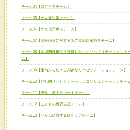
チーム03【癌患者服薬サポートチーム】
ユニット３ 多職種連携力
チーム04【口腔ケアチーム】
チーム04【口腔ケアチーム】
他職種の視点とスキルを学び、相互理解と連携を深める
チーム05【せん妄対策チーム】
チーム05【せん妄対策チーム】
チーム06【外来化学療法チーム】
チーム06【外来化学療法チーム】
チーム07【病院職員に対する院内感染対策教育チーム】
チーム07【病院職員に対する院内感染対策教育チーム】
チーム08【地域関係機関と連携した小児リハビリテーションチ
チーム08【地域関係機関と連携した小児リハビリテーショ
ム】
チーム】
チーム09【術前から始める周術期リハビリテーションチーム】
チーム09【術前から始める周術期リハビリテーションチー
ム】
チーム10【包括的リハビリテーションコンサルテーションチー
チーム10【包括的リハビリテーションコンサルテーション
チーム11【摂食・嚥下サポートチーム】
ーム】
チーム12【こどもの食育支援チーム】
チーム11【摂食・嚥下サポートチーム】
チーム13【非がんに対する緩和ケアチーム】
チーム12【こどもの食育支援チーム】
チーム13【非がんに対する緩和ケアチーム】