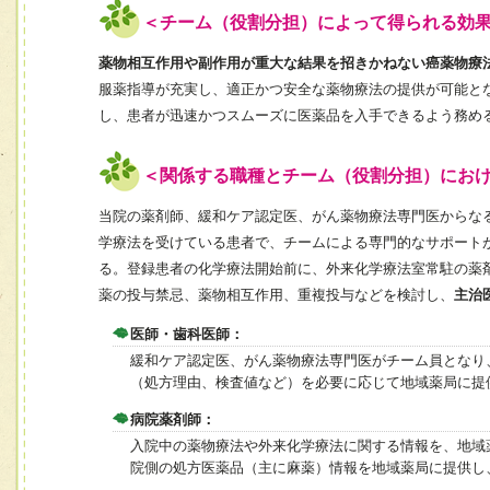
＜チーム（役割分担）によって得られる効
薬物相互作用や副作用が重大な結果を招きかねない癌薬物療
服薬指導が充実し、適正かつ安全な薬物療法の提供が可能と
し、患者が迅速かつスムーズに医薬品を入手できるよう務め
＜関係する職種とチーム（役割分担）にお
当院の薬剤師、緩和ケア認定医、がん薬物療法専門医からな
学療法を受けている患者で、チームによる専門的なサポート
る。登録患者の化学療法開始前に、外来化学療法室常駐の薬
薬の投与禁忌、薬物相互作用、重複投与などを検討し、
主治
医師・歯科医師：
緩和ケア認定医、がん薬物療法専門医がチーム員となり
（処方理由、検査値など）を必要に応じて地域薬局に提
病院薬剤師：
入院中の薬物療法や外来化学療法に関する情報を、地域
院側の処方医薬品（主に麻薬）情報を地域薬局に提供し