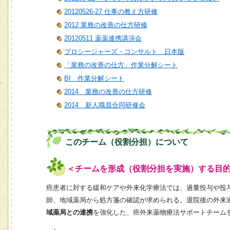
20120526-27 仕事の教え方研修
2012 業務の改善の仕方研修
20120511 薬薬連携講演会
プロシージャーズ・コンサルト 日本版
「業務の改善の仕方」作業分解シート
BI 作業分解シート
2014 業務の改善の仕方研修
2014 新人職員合同研修会
このチーム（役割分担）について
＜チームを形成（役割分担を実施）する目
癌患者に対する緩和ケアや外来化学療法では、過量投与や投
師、地域薬局から処方箋の確認が求められる。退院後の外来
域薬局との連携
を強化した、癌外来薬物療法サポートチーム