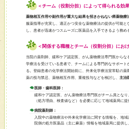
＜チーム（役割分担）によって得られる効
薬物相互作用や副作用が重大な結果を招きかねない癌薬物療
服薬指導が充実し、適正かつ安全な薬物療法の提供が可能と
し、患者が迅速かつスムーズに医薬品を入手できるよう務め
＜関係する職種とチーム（役割分担）にお
当院の薬剤師、緩和ケア認定医、がん薬物療法専門医からな
学療法を受けている患者で、チームによる専門的なサポート
る。登録患者の化学療法開始前に、外来化学療法室常駐の薬
薬の投与禁忌、薬物相互作用、重複投与などを検討し、
主治
医師・歯科医師：
緩和ケア認定医、がん薬物療法専門医がチーム員となり
（処方理由、検査値など）を必要に応じて地域薬局に提
病院薬剤師：
入院中の薬物療法や外来化学療法に関する情報を、地域
院側の処方医薬品（主に麻薬）情報を地域薬局に提供し