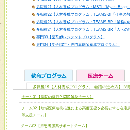
多職種21【人材養成プログラム：MBTI（Myers Briggs T
多職種22【人材養成プログラム：TEAMS-BI「仕事の
多職種23【人材養成プログラム：TEAMS-BP「業務
多職種24【人材養成プログラム：TEAMS-BR「人へ
専門03【薬剤師レジデントプログラム】
専門04【学会認定・専門薬剤師養成プログラム】
多職種19【人材養成プログラム：会議の進め方】 関
ユニット１ 医療人としての基礎能力
チーム01【病院内横断的問題解決チーム】
全人的医療を実践する医療人として、必要な基礎能力を身
チーム01【病院内横断的問題解決チーム】
チーム02【地域医療連携推進による高度医療を必要とする在宅
ける
チーム02【地域医療連携推進による高度医療を必要とする
等支援チーム】
ユニット２ チーム医療構成力
宅患者等支援チーム】
チーム03【癌患者服薬サポートチーム】
必要に応じて柔軟に医療チームを組織し、強調できる