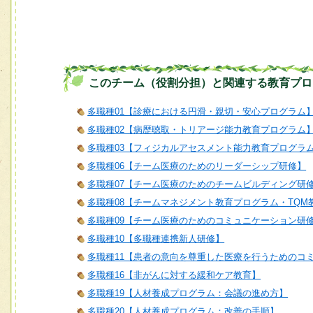
このチーム（役割分担）と関連する教育プロ
多職種01【診療における円滑・親切・安心プログラム
多職種02【病歴聴取・トリアージ能力教育プログラム
多職種03【フィジカルアセスメント能力教育プログラ
多職種06【チーム医療のためのリーダーシップ研修】
多職種07【チーム医療のためのチームビルディング研
多職種08【チームマネジメント教育プログラム・TQM
多職種09【チーム医療のためのコミュニケーション研
多職種10【多職種連携新人研修】
多職種11【患者の意向を尊重した医療を行うためのコ
多職種16【非がんに対する緩和ケア教育】
多職種19【人材養成プログラム：会議の進め方】
多職種20【人材養成プログラム：改善の手順】