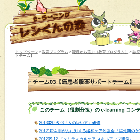
トップページ
>
教育プログラム
>
職種から選ぶ（教育プログラム）
>
診療
トチーム】
チーム03【癌患者服薬サポートチーム】
このチーム（役割分担）の e-learning コン
20130209&23「人の扱い方」研修
20121024 非がんに対する緩和ケア勉強会『臨死期
201209-12 『クリティカルケア スキルアップ研修』