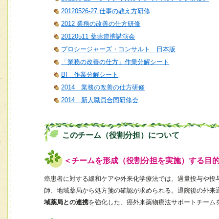
20120526-27 仕事の教え方研修
2012 業務の改善の仕方研修
20120511 薬薬連携講演会
プロシージャーズ・コンサルト 日本版
「業務の改善の仕方」作業分解シート
BI 作業分解シート
2014 業務の改善の仕方研修
2014 新人職員合同研修会
このチーム（役割分担）について
＜チームを形成（役割分担を実施）する目
癌患者に対する緩和ケアや外来化学療法では、過量投与や投
師、地域薬局から処方箋の確認が求められる。退院後の外来
域薬局との連携
を強化した、癌外来薬物療法サポートチーム