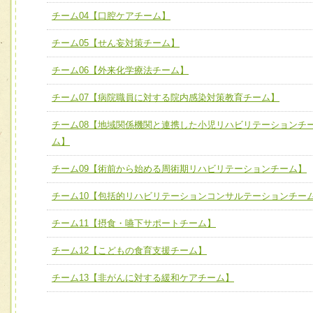
チーム03【癌患者服薬サポートチーム】
ユニット３ 多職種連携力
チーム04【口腔ケアチーム】
チーム04【口腔ケアチーム】
他職種の視点とスキルを学び、相互理解と連携を深める
チーム05【せん妄対策チーム】
チーム05【せん妄対策チーム】
チーム06【外来化学療法チーム】
チーム06【外来化学療法チーム】
チーム07【病院職員に対する院内感染対策教育チーム】
チーム07【病院職員に対する院内感染対策教育チーム】
チーム08【地域関係機関と連携した小児リハビリテーションチ
チーム08【地域関係機関と連携した小児リハビリテーショ
ム】
チーム】
チーム09【術前から始める周術期リハビリテーションチーム】
チーム09【術前から始める周術期リハビリテーションチー
ム】
チーム10【包括的リハビリテーションコンサルテーションチー
チーム10【包括的リハビリテーションコンサルテーション
チーム11【摂食・嚥下サポートチーム】
ーム】
チーム12【こどもの食育支援チーム】
チーム11【摂食・嚥下サポートチーム】
チーム13【非がんに対する緩和ケアチーム】
チーム12【こどもの食育支援チーム】
チーム13【非がんに対する緩和ケアチーム】