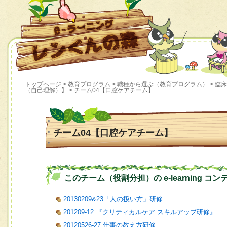
トップページ
>
教育プログラム
>
職種から選ぶ（教育プログラム）
>
臨床
（自己理解）】
> チーム04【口腔ケアチーム】
チーム04【口腔ケアチーム】
このチーム（役割分担）の e-learning コン
20130209&23「人の扱い方」研修
201209-12 『クリティカルケア スキルアップ研修』
20120526-27 仕事の教え方研修