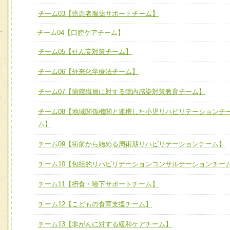
宅患者等支援チーム】
必要に応じて柔軟に医療チームを組織し、強調できる
チーム03【癌患者服薬サポートチーム】
チーム03【癌患者服薬サポートチーム】
ユニット３ 多職種連携力
チーム04【口腔ケアチーム】
チーム04【口腔ケアチーム】
他職種の視点とスキルを学び、相互理解と連携を深める
チーム05【せん妄対策チーム】
チーム05【せん妄対策チーム】
チーム06【外来化学療法チーム】
チーム06【外来化学療法チーム】
チーム07【病院職員に対する院内感染対策教育チーム】
チーム07【病院職員に対する院内感染対策教育チーム】
チーム08【地域関係機関と連携した小児リハビリテーションチ
チーム08【地域関係機関と連携した小児リハビリテーショ
ム】
チーム】
チーム09【術前から始める周術期リハビリテーションチーム】
チーム09【術前から始める周術期リハビリテーションチー
ム】
チーム10【包括的リハビリテーションコンサルテーションチー
チーム10【包括的リハビリテーションコンサルテーション
チーム11【摂食・嚥下サポートチーム】
ーム】
チーム12【こどもの食育支援チーム】
チーム11【摂食・嚥下サポートチーム】
チーム13【非がんに対する緩和ケアチーム】
チーム12【こどもの食育支援チーム】