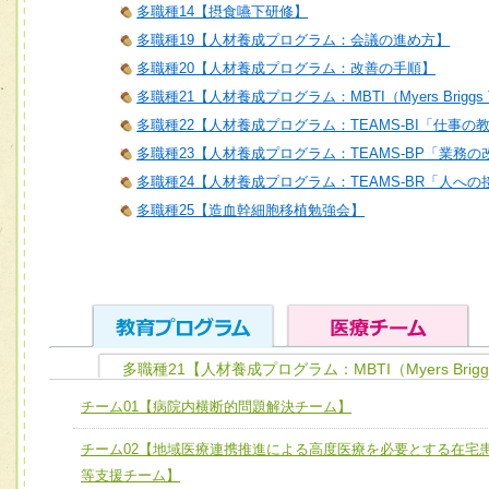
多職種14【摂食嚥下研修】
多職種19【人材養成プログラム：会議の進め方】
多職種20【人材養成プログラム：改善の手順】
多職種21【人材養成プログラム：MBTI（Myers Briggs T
多職種22【人材養成プログラム：TEAMS-BI「仕事の
多職種23【人材養成プログラム：TEAMS-BP「業務
多職種24【人材養成プログラム：TEAMS-BR「人へ
多職種25【造血幹細胞移植勉強会】
多職種21【人材養成プログラム：MBTI（Myers Brigg
ユニット１ 医療人としての基礎能力
チーム01【病院内横断的問題解決チーム】
全人的医療を実践する医療人として、必要な基礎能力を身
チーム01【病院内横断的問題解決チーム】
チーム02【地域医療連携推進による高度医療を必要とする在宅
ける
チーム02【地域医療連携推進による高度医療を必要とする
等支援チーム】
ユニット２ チーム医療構成力