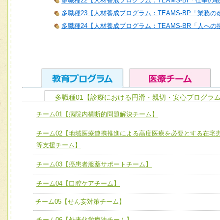
多職種22【人材養成プログラム：TEAMS-BI「仕事の
多職種23【人材養成プログラム：TEAMS-BP「業務
多職種24【人材養成プログラム：TEAMS-BR「人へ
多職種01【診療における円滑・親切・安心プログラム
ユニット１ 医療人としての基礎能力
チーム01【病院内横断的問題解決チーム】
全人的医療を実践する医療人として、必要な基礎能力を身
チーム01【病院内横断的問題解決チーム】
チーム02【地域医療連携推進による高度医療を必要とする在宅
ける
チーム02【地域医療連携推進による高度医療を必要とする
等支援チーム】
ユニット２ チーム医療構成力
宅患者等支援チーム】
必要に応じて柔軟に医療チームを組織し、強調できる
チーム03【癌患者服薬サポートチーム】
チーム03【癌患者服薬サポートチーム】
ユニット３ 多職種連携力
チーム04【口腔ケアチーム】
チーム04【口腔ケアチーム】
他職種の視点とスキルを学び、相互理解と連携を深める
チーム05【せん妄対策チーム】
チーム05【せん妄対策チーム】
チーム06【外来化学療法チーム】