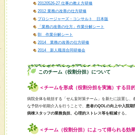
20120526-27 仕事の教え方研修
2012 業務の改善の仕方研修
プロシージャーズ・コンサルト 日本版
「業務の改善の仕方」作業分解シート
BI 作業分解シート
2014 業務の改善の仕方研修
2014 新人職員合同研修会
このチーム（役割分担）について
＜チームを形成（役割分担を実施）する目
病院全体を統括する「せん妄対策チーム」を新たに設置し、
な予防や初期介入を行うことで、
患者のQOLの向上や入院期
病棟スタッフの業務負担、心理的ストレス等を軽減
する。
＜チーム（役割分担）によって得られる効