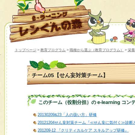
トップページ
>
教育プログラム
>
職種から選ぶ（教育プログラム）
>
栄養
チーム05【せん妄対策チーム】
このチーム（役割分担）の e-learning コン
20130209&23「人の扱い方」研修
20121204せん妄対策チーム『≪せん妄に気付く≫診
201209-12 『クリティカルケア スキルアップ研修』