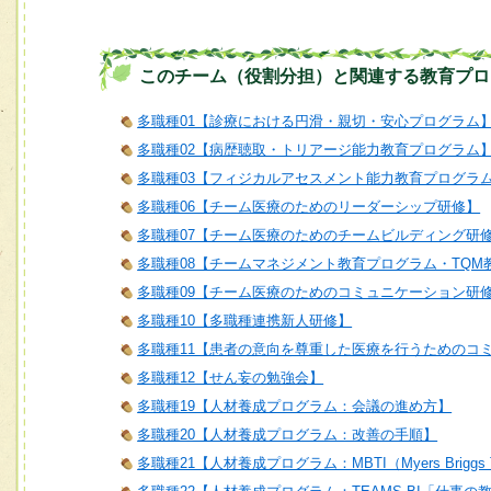
このチーム（役割分担）と関連する教育プロ
多職種01【診療における円滑・親切・安心プログラム
多職種02【病歴聴取・トリアージ能力教育プログラム
多職種03【フィジカルアセスメント能力教育プログラ
多職種06【チーム医療のためのリーダーシップ研修】
多職種07【チーム医療のためのチームビルディング研
多職種08【チームマネジメント教育プログラム・TQM
多職種09【チーム医療のためのコミュニケーション研
多職種10【多職種連携新人研修】
多職種11【患者の意向を尊重した医療を行うためのコ
多職種12【せん妄の勉強会】
多職種19【人材養成プログラム：会議の進め方】
多職種20【人材養成プログラム：改善の手順】
多職種21【人材養成プログラム：MBTI（Myers Briggs T