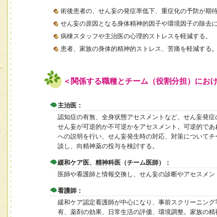
術後患者の、せん妄の発症率低下、重症化の予防が期
せん妄の原因となる身体精神的因子や環境因子の除去
病棟スタッフや主治医の心理的ストレスを軽減する。
患者、家族の身体的精神的ストレス、苦痛を軽減する
＜関係する職種とチーム（役割分担）にお
主治医：
認知症の有無、全身状態アセスメントなど、せん妄発症
せん妄が可逆的か不可逆かをアセスメント。可逆的であ
への説明を行い、せん妄発生時の対応、対策についてチ
談し、向精神薬の投与を検討する。
緩和ケア医、精神科医（チーム医師）：
医師や看護師と情報交換し、せん妄の診断やアセスメン
看護師：
緩和ケア認定看護師が中心になり、事前スクリーニング
有、薬剤の効果、日常生活の評価、環境調整。家族の精