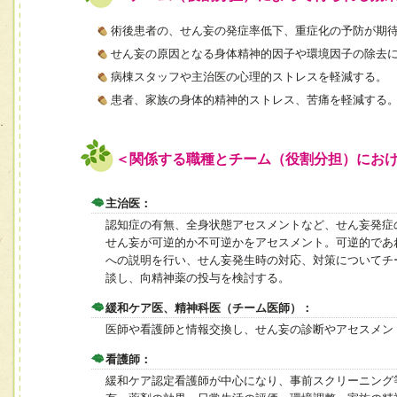
術後患者の、せん妄の発症率低下、重症化の予防が期
せん妄の原因となる身体精神的因子や環境因子の除去
病棟スタッフや主治医の心理的ストレスを軽減する。
患者、家族の身体的精神的ストレス、苦痛を軽減する
＜関係する職種とチーム（役割分担）にお
主治医：
認知症の有無、全身状態アセスメントなど、せん妄発症
せん妄が可逆的か不可逆かをアセスメント。可逆的であ
への説明を行い、せん妄発生時の対応、対策についてチ
談し、向精神薬の投与を検討する。
緩和ケア医、精神科医（チーム医師）：
医師や看護師と情報交換し、せん妄の診断やアセスメン
看護師：
緩和ケア認定看護師が中心になり、事前スクリーニング