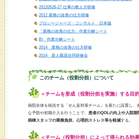
20120526-27 仕事の教え方研修
2012 業務の改善の仕方研修
プロシージャーズ・コンサルト 日本版
「業務の改善の仕方」作業分解シート
BI 作業分解シート
2014 業務の改善の仕方研修
2014 新人職員合同研修会
このチーム（役割分担）について
＜チームを形成（役割分担を実施）する目
病院全体を統括する「せん妄対策チーム」を新たに設置し、
な予防や初期介入を行うことで、
患者のQOLの向上や入院期
病棟スタッフの業務負担、心理的ストレス等を軽減
する。
＜チーム（役割分担）によって得られる効