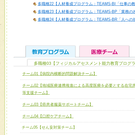
多職種22【人材養成プログラム：TEAMS-BI「仕事の
多職種23【人材養成プログラム：TEAMS-BP「業務
多職種24【人材養成プログラム：TEAMS-BR「人へ
多職種03【フィジカルアセスメント能力教育プログラ
ユニット１ 医療人としての基礎能力
チーム01【病院内横断的問題解決チーム】
全人的医療を実践する医療人として、必要な基礎能力を身
チーム01【病院内横断的問題解決チーム】
チーム02【地域医療連携推進による高度医療を必要とする在宅
ける
チーム02【地域医療連携推進による高度医療を必要とする
等支援チーム】
ユニット２ チーム医療構成力
宅患者等支援チーム】
必要に応じて柔軟に医療チームを組織し、強調できる
チーム03【癌患者服薬サポートチーム】
チーム03【癌患者服薬サポートチーム】
ユニット３ 多職種連携力
チーム04【口腔ケアチーム】
チーム04【口腔ケアチーム】
他職種の視点とスキルを学び、相互理解と連携を深める
チーム05【せん妄対策チーム】
チーム05【せん妄対策チーム】