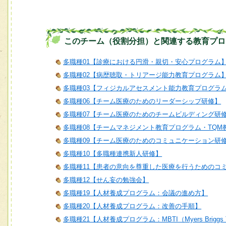
このチーム（役割分担）と関連する教育プロ
多職種01【診療における円滑・親切・安心プログラム
多職種02【病歴聴取・トリアージ能力教育プログラム
多職種03【フィジカルアセスメント能力教育プログラ
多職種06【チーム医療のためのリーダーシップ研修】
多職種07【チーム医療のためのチームビルディング研
多職種08【チームマネジメント教育プログラム・TQM
多職種09【チーム医療のためのコミュニケーション研
多職種10【多職種連携新人研修】
多職種11【患者の意向を尊重した医療を行うためのコ
多職種12【せん妄の勉強会】
多職種19【人材養成プログラム：会議の進め方】
多職種20【人材養成プログラム：改善の手順】
多職種21【人材養成プログラム：MBTI（Myers Briggs T