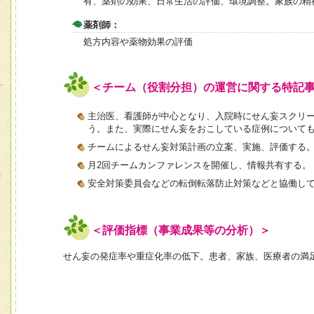
有、薬剤の効果、日常生活の評価、環境調整。家族の精
薬剤師：
処方内容や薬物効果の評価
＜チーム（役割分担）の運営に関する特記
主治医、看護師が中心となり、入院時にせん妄スクリ
う。また、実際にせん妄をおこしている症例について
チームによるせん妄対策計画の立案、実施、評価する
月2回チームカンファレンスを開催し、情報共有する。
安全対策委員会などの転倒転落防止対策などと協働し
＜評価指標（事業成果等の分析）＞
せん妄の発症率や重症化率の低下。患者、家族、医療者の満