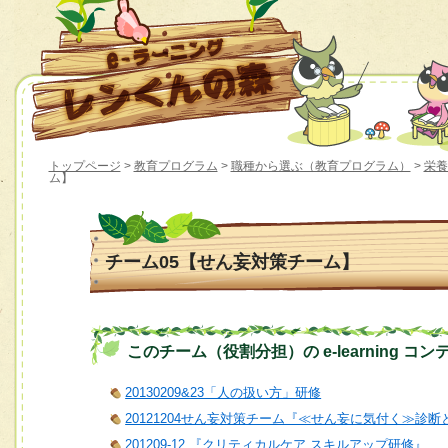
トップページ
>
教育プログラム
>
職種から選ぶ（教育プログラム）
>
栄養
ム】
チーム05【せん妄対策チーム】
このチーム（役割分担）の e-learning コン
20130209&23「人の扱い方」研修
20121204せん妄対策チーム『≪せん妄に気付く≫診
201209-12 『クリティカルケア スキルアップ研修』