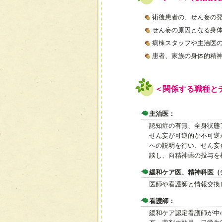
術後患者の、せん妄の
せん妄の原因となる身
病棟スタッフや主治医
患者、家族の身体的精
＜関係する職種と
主治医：
認知症の有無、全身状態
せん妄が可逆的か不可逆
への説明を行い、せん妄
談し、向精神薬の投与を
緩和ケア医、精神科医（
医師や看護師と情報交換
看護師：
緩和ケア認定看護師が中