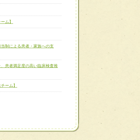
ーム】
チーム】
担当制による患者・家族へ
担当制による患者・家族への支
た、患者満足度の高い臨床
た、患者満足度の高い臨床検査推
進チーム】
進チーム】