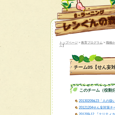
トップページ
>
教育プログラム
>
職種
ム】
チーム05【せん妄
このチーム（役割分担）
20130209&23「人の
20121204せん妄対
201209-12 『クリ