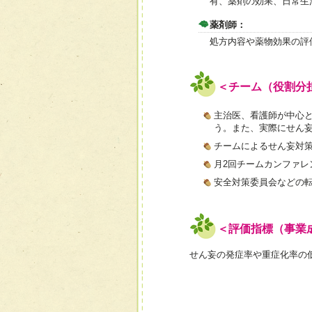
有、薬剤の効果、日常生
薬剤師：
処方内容や薬物効果の評
＜チーム（役割分
主治医、看護師が中心
う。また、実際にせん
チームによるせん妄対
月2回チームカンファレ
安全対策委員会などの
＜評価指標（事業
せん妄の発症率や重症化率の