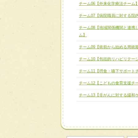
チーム06【外来化学療法チーム
チーム06【外来化学療法チ
チーム07【病院職員に対する院
チーム07【病院職員に対
チーム08【地域関係機関と連携
チーム08【地域関係機関
ム】
チーム】
チーム09【術前から始める周術
チーム09【術前から始め
ム】
チーム10【包括的リハビリテー
チーム10【包括的リハビ
チーム11【摂食・嚥下サポート
ーム】
チーム12【こどもの食育支援チ
チーム11【摂食・嚥下サポ
チーム13【非がんに対する緩和
チーム12【こどもの食育支
チーム13【非がんに対する