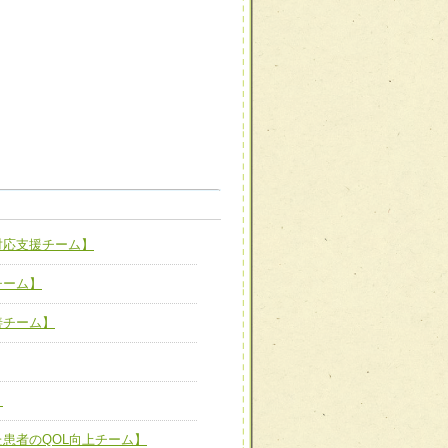
職種から選ぶ
職種から選ぶ
対応支援チーム】
新たな可能性を広げる
対応支援チーム】
チーム】
ーム】
び効果的な指導ができる
善チーム】
善チーム】
】
た患者のQOL向上チーム】
患者のQOL向上チーム】