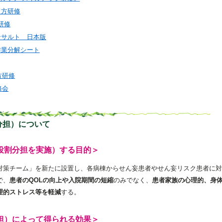
教え方研修
研修
ンサルト 日本版
作業分解シート
方研修
修会
分担）について
役割分担を実施）する目的＞
対策チーム」を新たに設置し、各病棟からせん妄患者やせん妄リスク患者に対
で、
患者のQOLの向上や入院期間の短縮
のみでなく、
患者家族の心理的、身
理的ストレス等を軽減
する。
担）によって得られる効果＞