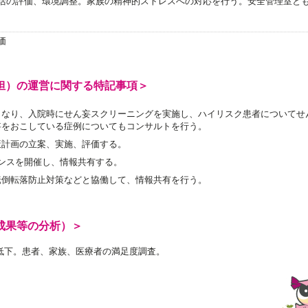
活の評価、環境調整。家族の精神的ストレスへの対応を行う。安全管理室と
価
担）の運営に関する特記事項＞
となり、入院時にせん妄スクリーニングを実施し、ハイリスク患者についてせ
妄をおこしている症例についてもコンサルトを行う。
策計画の立案、実施、評価する。
ンスを開催し、情報共有する。
転倒転落防止対策などと協働して、情報共有を行う。
成果等の分析）＞
低下。患者、家族、医療者の満足度調査。