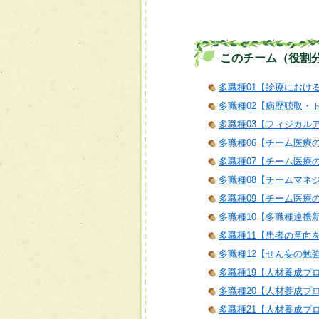
このチーム（役割
多職種01【診療におけ
多職種02【病歴聴取・
多職種03【フィジカル
多職種06【チーム医療
多職種07【チーム医療
多職種08【チームマネ
多職種09【チーム医療
多職種10【多職種連携
多職種11【患者の意向
多職種12【せん妄の勉
多職種19【人材養成プ
多職種20【人材養成プ
多職種21【人材養成プログラム