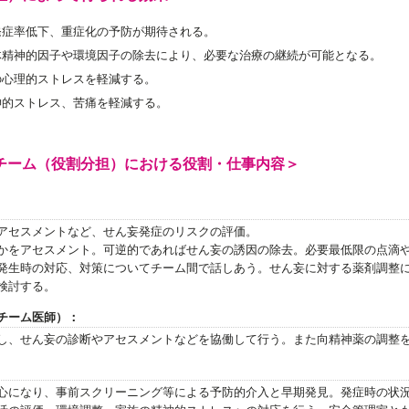
発症率低下、重症化の予防が期待される。
体精神的因子や環境因子の除去により、必要な治療の継続が可能となる。
の心理的ストレスを軽減する。
神的ストレス、苦痛を軽減する。
チーム（役割分担）における役割・仕事内容＞
アセスメントなど、せん妄発症のリスクの評価。
かをアセスメント。可逆的であればせん妄の誘因の除去。必要最低限の点滴
発生時の対応、対策についてチーム間で話しあう。せん妄に対する薬剤調整
検討する。
チーム医師）：
し、せん妄の診断やアセスメントなどを協働して行う。また向精神薬の調整
心になり、事前スクリーニング等による予防的介入と早期発見。発症時の状