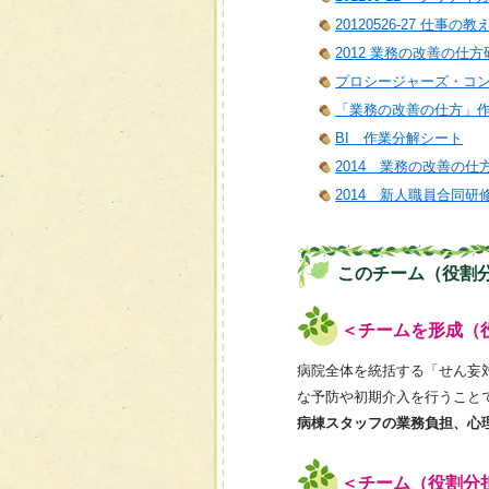
20120526-27 仕事の
2012 業務の改善の仕方
プロシージャーズ・コ
「業務の改善の仕方」
BI 作業分解シート
2014 業務の改善の仕
2014 新人職員合同研
このチーム（役割
＜チームを形成（
病院全体を統括する「せん妄
な予防や初期介入を行うこと
病棟スタッフの業務負担、心
＜チーム（役割分