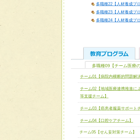
多職種22【人材養成プロ
多職種23【人材養成プロ
多職種24【人材養成プロ
多職種09【チーム医療
ユニット１ 医療人として
チーム01【病院内横断的問題解
全人的医療を実践する医療
チーム01【病院内横断的問
チーム02【地域医療連携推進に
ける
チーム02【地域医療連携
等支援チーム】
ユニット２ チーム医療構成
宅患者等支援チーム】
必要に応じて柔軟に医療チ
チーム03【癌患者服薬サポート
チーム03【癌患者服薬サポ
ユニット３ 多職種連携力
チーム04【口腔ケアチーム】
チーム04【口腔ケアチーム
他職種の視点とスキルを学
チーム05【せん妄対策チーム】
チーム05【せん妄対策チー