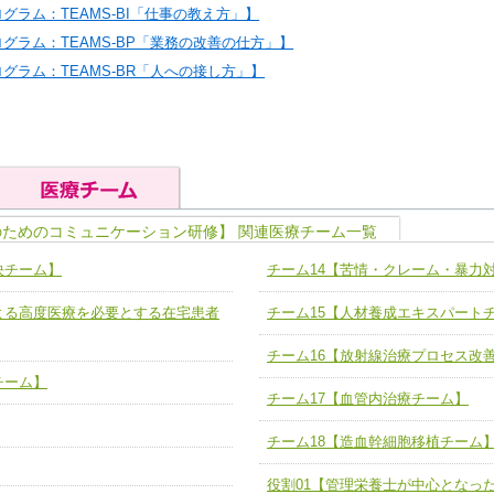
グラム：TEAMS-BI「仕事の教え方」】
グラム：TEAMS-BP「業務の改善の仕方」】
グラム：TEAMS-BR「人への接し方」】
のためのコミュニケーション研修】 関連医療チーム一覧
の基礎能力
ユニット４ 専門能力拡大・向上
決チーム】
チーム14【苦情・クレーム・暴力
人として、必要な基礎能力を身につ
各職種のスキルを拡大・向上させ、
題解決チーム】
チーム14【苦情・クレーム・暴力
よる高度医療を必要とする在宅患者
チーム15【人材養成エキスパート
ユニット５ 人材養成力
推進による高度医療を必要とする在
チーム15【人材養成エキスパートチ
力
人材養成のためのマネジメントおよ
チーム16【放射線治療プロセス改
チーム16【放射線治療プロセス改
ームを組織し、強調できる
チーム】
ートチーム】
チーム17【血管内治療チーム】
チーム17【血管内治療チーム】
】
チーム18【造血幹細胞移植チーム
び、相互理解と連携を深める
チーム18【造血幹細胞移植チーム】
ム】
役割01【管理栄養士が中心となっ
役割01【管理栄養士が中心となった