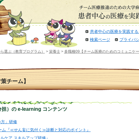
患者中心の医療を実践する
検索ページ
プライバ
から選ぶ（教育プログラム）
>
栄養士
>
多職種09【チーム医療のためのコミュニケ
対策チーム】
の e-learning コンテンツ
扱い方」研修
策チーム『≪せん妄に気付く≫診断と対応のポイント』
ティカルケア スキルアップ研修』