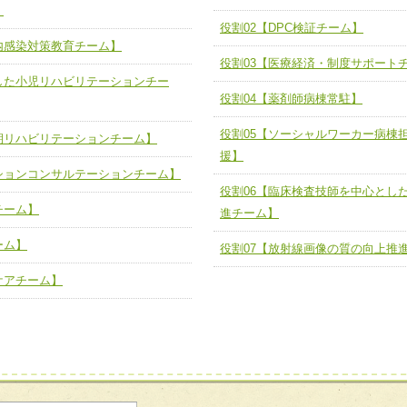
】
ーム】
役割02【DPC検証チーム】
役割02【DPC検証チーム】
内感染対策教育チーム】
する院内感染対策教育チーム】
役割03【医療経済・制度サポートチ
役割03【医療経済・制度サポート
した小児リハビリテーションチー
と連携した小児リハビリテーション
役割04【薬剤師病棟常駐】
役割04【薬剤師病棟常駐】
役割05【ソーシャルワーカー病棟
役割05【ソーシャルワーカー病棟
期リハビリテーションチーム】
る周術期リハビリテーションチー
の支援】
援】
ションコンサルテーションチーム】
役割06【臨床検査技師を中心とし
役割06【臨床検査技師を中心とし
リテーションコンサルテーションチ
検査推進チーム】
チーム】
進チーム】
役割07【放射線画像の質の向上推
ーム】
ートチーム】
役割07【放射線画像の質の向上推
ケアチーム】
援チーム】
緩和ケアチーム】