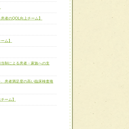
】
た患者のQOL向上チーム】
患者のQOL向上チーム】
ーム】
チーム】
担当制による患者・家族へ
担当制による患者・家族への支
た、患者満足度の高い臨床
た、患者満足度の高い臨床検査推
進チーム】
進チーム】