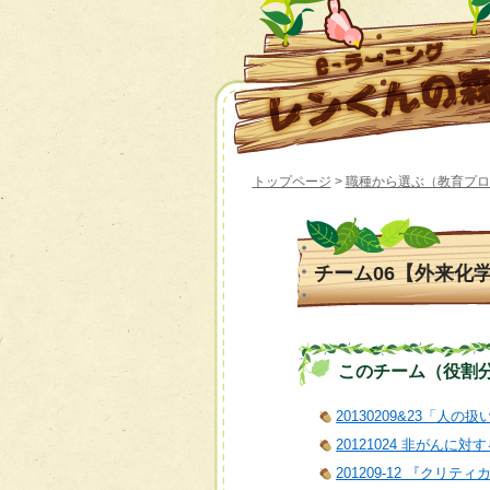
トップページ
>
職種から選ぶ（教育プロ
チーム06【外来化
このチーム（役割分担）
20130209&23「人の
20121024 非がん
201209-12 『クリ