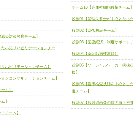
】
チーム18【造血幹細胞移植チーム
び、相互理解と連携を深める
チーム18【造血幹細胞移植チーム】
ム】
役割01【管理栄養士が中心となっ
役割01【管理栄養士が中心となった
】
ーム】
役割02【DPC検証チーム】
役割02【DPC検証チーム】
内感染対策教育チーム】
する院内感染対策教育チーム】
役割03【医療経済・制度サポートチ
役割03【医療経済・制度サポート
した小児リハビリテーションチー
と連携した小児リハビリテーション
役割04【薬剤師病棟常駐】
役割04【薬剤師病棟常駐】
役割05【ソーシャルワーカー病棟
役割05【ソーシャルワーカー病棟
期リハビリテーションチーム】
る周術期リハビリテーションチー
の支援】
援】
ションコンサルテーションチーム】
役割06【臨床検査技師を中心とし
役割06【臨床検査技師を中心とし
リテーションコンサルテーションチ
検査推進チーム】
チーム】
進チーム】
役割07【放射線画像の質の向上推
ーム】
ートチーム】
役割07【放射線画像の質の向上推
ケアチーム】
援チーム】
緩和ケアチーム】