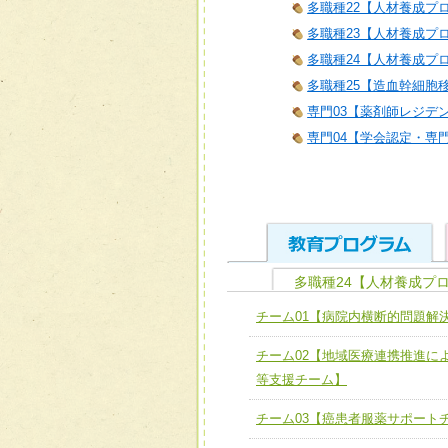
多職種22【人材養成プロ
多職種23【人材養成プロ
多職種24【人材養成プロ
多職種25【造血幹細胞
専門03【薬剤師レジデ
専門04【学会認定・専
多職種24【人材養成プロ
ユニット１ 医療人として
チーム01【病院内横断的問題解
全人的医療を実践する医療
チーム01【病院内横断的問
チーム02【地域医療連携推進に
ける
チーム02【地域医療連携
等支援チーム】
ユニット２ チーム医療構成
宅患者等支援チーム】
必要に応じて柔軟に医療チ
チーム03【癌患者服薬サポート
チーム03【癌患者服薬サポ