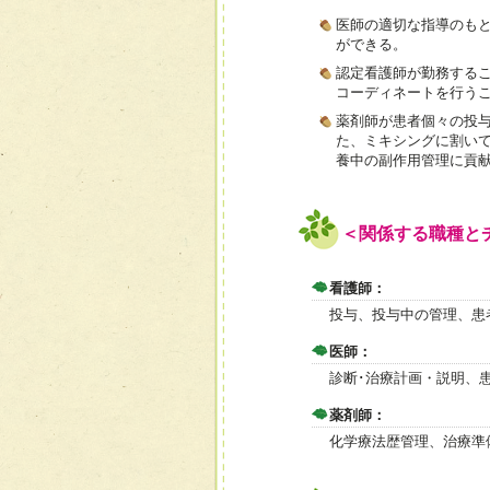
医師の適切な指導のも
ができる。
認定看護師が勤務する
コーディネートを行う
薬剤師が患者個々の投
た、ミキシングに割い
養中の副作用管理に貢
＜関係する職種と
看護師：
投与、投与中の管理、患
医師：
診断･治療計画・説明、
薬剤師：
化学療法歴管理、治療準