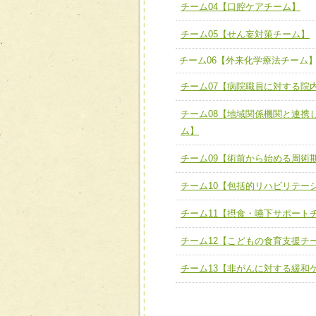
ユニット３ 多職種連携力
チーム04【口腔ケアチーム】
チーム04【口腔ケアチーム
他職種の視点とスキルを学
チーム05【せん妄対策チーム】
チーム05【せん妄対策チー
チーム06【外来化学療法チーム
チーム06【外来化学療法チ
チーム07【病院職員に対する院
チーム07【病院職員に対
チーム08【地域関係機関と連携
チーム08【地域関係機関
ム】
チーム】
チーム09【術前から始める周術
チーム09【術前から始め
ム】
チーム10【包括的リハビリテー
チーム10【包括的リハビ
チーム11【摂食・嚥下サポート
ーム】
チーム12【こどもの食育支援チ
チーム11【摂食・嚥下サポ
チーム13【非がんに対する緩和
チーム12【こどもの食育支
チーム13【非がんに対する