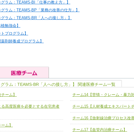
グラム：TEAMS-BI「仕事の教え方」】
グラム：TEAMS-BP「業務の改善の仕方」】
グラム：TEAMS-BR「人への接し方」】
移植勉強会】
ントプログラム】
門薬剤師養成プログラム】
グラム：TEAMS-BR「人への接し方」】 関連医療チーム一覧
の基礎能力
ユニット４ 専門能力拡大・向上
決チーム】
チーム14【苦情・クレーム・暴力
人として、必要な基礎能力を身につ
各職種のスキルを拡大・向上させ、
題解決チーム】
チーム14【苦情・クレーム・暴力
よる高度医療を必要とする在宅患者
チーム15【人材養成エキスパート
ユニット５ 人材養成力
推進による高度医療を必要とする在
チーム15【人材養成エキスパートチ
力
人材養成のためのマネジメントおよ
チーム16【放射線治療プロセス改
チーム16【放射線治療プロセス改
ームを組織し、強調できる
チーム】
ートチーム】
チーム17【血管内治療チーム】
チーム17【血管内治療チーム】