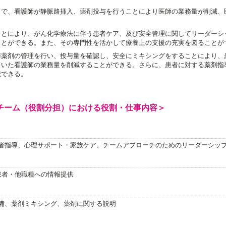
とで、看護師が静脈路挿入、薬剤投与を行うことにより医師の業務量が削減、
ことにより、がん化学療法に伴う患者ケア、及び安全管理に関してリーダーシ
ことができる。また、その専門性を活かして療養上の支援の充実を図ることが
与薬剤の管理を行い、投与量を確認し、安全にミキシングをすることにより、
ていた看護師の業務量を削減することができる。さらに、患者に対する薬剤指
献できる。
チーム（役割分担）における役割・仕事内容＞
者指導、心理サポート・家族ケア、チームアプローチのためのリーダーシッ
患者・他職種への情報提供
備、薬剤ミキシング、薬剤に関する説明