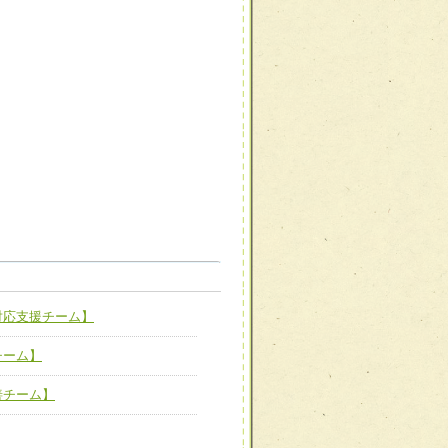
職種から選ぶ
職種から選ぶ
対応支援チーム】
新たな可能性を広げる
対応支援チーム】
チーム】
ーム】
び効果的な指導ができる
善チーム】
善チーム】