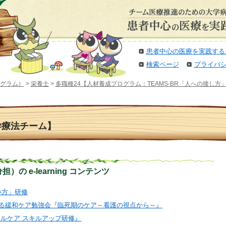
患者中心の医療を実践する
検索ページ
プライバ
グラム）
>
栄養士
>
多職種24【人材養成プログラム：TEAMS-BR「人への接し方
学療法チーム】
の e-learning コンテンツ
扱い方」研修
に対する緩和ケア勉強会『臨死期のケア～看護の視点から～』
ティカルケア スキルアップ研修』