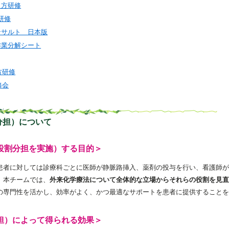
教え方研修
研修
ンサルト 日本版
作業分解シート
方研修
修会
分担）について
役割分担を実施）する目的＞
患者に対しては診療科ごとに医師が静脈路挿入、薬剤の投与を行い、看護師が
。本チームでは、
外来化学療法について全体的な立場からそれらの役割を見直
の専門性を活かし、効率がよく、かつ最適なサポートを患者に提供することを
担）によって得られる効果＞