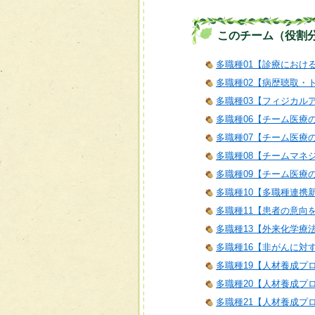
このチーム（役割
多職種01【診療におけ
多職種02【病歴聴取・
多職種03【フィジカル
多職種06【チーム医療
多職種07【チーム医療
多職種08【チームマネ
多職種09【チーム医療
多職種10【多職種連携
多職種11【患者の意向
多職種13【外来化学療
多職種16【非がんに対
多職種19【人材養成プ
多職種20【人材養成プ
多職種21【人材養成プログラム