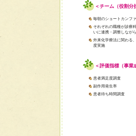
＜チーム（役割分
毎朝のショートカンフ
それぞれの職種が診療
いに連携・調整しなが
外来化学療法に関わる、
度実施
＜評価指標（事業
患者満足度調査
副作用発生率
患者待ち時間調査