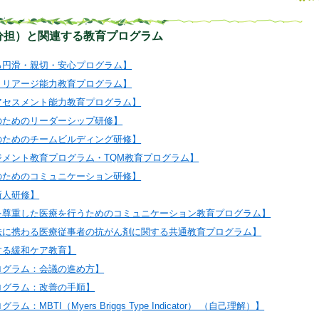
分担）と関連する教育プログラム
る円滑・親切・安心プログラム】
トリアージ能力教育プログラム】
アセスメント能力教育プログラム】
のためのリーダーシップ研修】
のためのチームビルディング研修】
ジメント教育プログラム・TQM教育プログラム】
のためのコミュニケーション研修】
新人研修】
を尊重した医療を行うためのコミュニケーション教育プログラム】
法に携わる医療従事者の抗がん剤に関する共通教育プログラム】
する緩和ケア教育】
ログラム：会議の進め方】
ログラム：改善の手順】
：MBTI（Myers Briggs Type Indicator） （自己理解）】