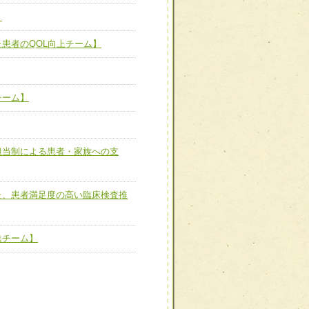
】
た患者のQOL向上チーム】
患者のQOL向上チーム】
ーム】
チーム】
担当制による患者・家族へ
担当制による患者・家族への支
た、患者満足度の高い臨床
た、患者満足度の高い臨床検査推
進チーム】
進チーム】