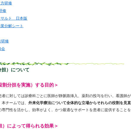
教え方研修
研修
ンサルト 日本版
作業分解シート
方研修
修会
分担）について
役割分担を実施）する目的＞
患者に対しては診療科ごとに医師が静脈路挿入、薬剤の投与を行い、看護師が
。本チームでは、
外来化学療法について全体的な立場からそれらの役割を見直
の専門性を活かし、効率がよく、かつ最適なサポートを患者に提供することを
担）によって得られる効果＞