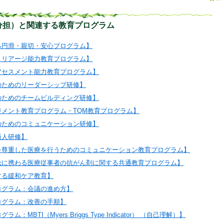
分担）と関連する教育プログラム
る円滑・親切・安心プログラム】
トリアージ能力教育プログラム】
アセスメント能力教育プログラム】
のためのリーダーシップ研修】
のためのチームビルディング研修】
ジメント教育プログラム・TQM教育プログラム】
のためのコミュニケーション研修】
新人研修】
を尊重した医療を行うためのコミュニケーション教育プログラム】
法に携わる医療従事者の抗がん剤に関する共通教育プログラム】
する緩和ケア教育】
ログラム：会議の進め方】
ログラム：改善の手順】
：MBTI（Myers Briggs Type Indicator） （自己理解）】