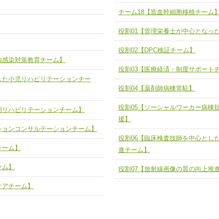
】
チーム18【造血幹細胞移植チーム
び、相互理解と連携を深める
チーム18【造血幹細胞移植チーム】
ム】
役割01【管理栄養士が中心となっ
役割01【管理栄養士が中心となった
】
ーム】
役割02【DPC検証チーム】
役割02【DPC検証チーム】
内感染対策教育チーム】
する院内感染対策教育チーム】
役割03【医療経済・制度サポートチ
役割03【医療経済・制度サポート
した小児リハビリテーションチー
と連携した小児リハビリテーション
役割04【薬剤師病棟常駐】
役割04【薬剤師病棟常駐】
役割05【ソーシャルワーカー病棟
役割05【ソーシャルワーカー病棟
期リハビリテーションチーム】
る周術期リハビリテーションチー
の支援】
援】
ションコンサルテーションチーム】
役割06【臨床検査技師を中心とし
役割06【臨床検査技師を中心とし
リテーションコンサルテーションチ
検査推進チーム】
チーム】
進チーム】
役割07【放射線画像の質の向上推
ーム】
ートチーム】
役割07【放射線画像の質の向上推
ケアチーム】
援チーム】
緩和ケアチーム】