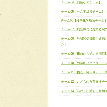
ユニット３ 多職種連携力
チーム04【口腔ケアチーム】
チーム04【口腔ケアチーム
他職種の視点とスキルを学
チーム05【せん妄対策チーム】
チーム05【せん妄対策チー
チーム06【外来化学療法チーム
チーム06【外来化学療法チ
チーム07【病院職員に対する院
チーム07【病院職員に対
チーム08【地域関係機関と連携
チーム08【地域関係機関
ム】
チーム】
チーム09【術前から始める周術
チーム09【術前から始め
ム】
チーム10【包括的リハビリテー
チーム10【包括的リハビ
チーム11【摂食・嚥下サポート
ーム】
チーム12【こどもの食育支援チ
チーム11【摂食・嚥下サポ
チーム13【非がんに対する緩和
チーム12【こどもの食育支
チーム13【非がんに対する