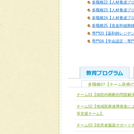
多職種22【人材養成プロ
多職種23【人材養成プロ
多職種24【人材養成プロ
多職種25【造血幹細胞
専門03【薬剤師レジデ
専門04【学会認定・専
多職種07【チーム医療
ユニット１ 医療人として
チーム01【病院内横断的問題解
全人的医療を実践する医療
チーム01【病院内横断的問
チーム02【地域医療連携推進に
ける
チーム02【地域医療連携
等支援チーム】
ユニット２ チーム医療構成
宅患者等支援チーム】
必要に応じて柔軟に医療チ
チーム03【癌患者服薬サポート
チーム03【癌患者服薬サポ