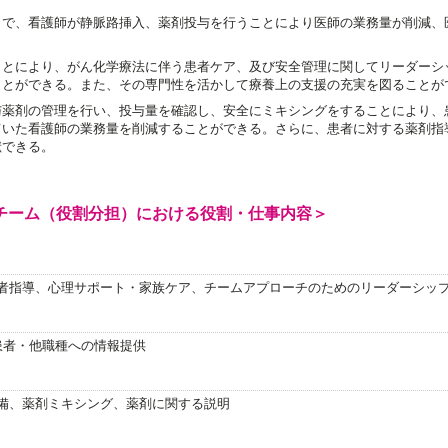
とで、看護師が静脈路挿入、薬剤投与を行うことにより医師の業務量が削減、
ことにより、がん化学療法に伴う患者ケア、及び安全管理に関してリーダーシ
ことができる。また、その専門性を活かして療養上の支援の充実を図ることが
与薬剤の管理を行い、投与量を確認し、安全にミキシングをすることにより、
ていた看護師の業務量を削減することができる。さらに、患者に対する薬剤指
献できる。
チーム（役割分担）における役割・仕事内容＞
者指導、心理サポート・家族ケア、チームアプローチのためのリーダーシッ
患者・他職種への情報提供
備、薬剤ミキシング、薬剤に関する説明