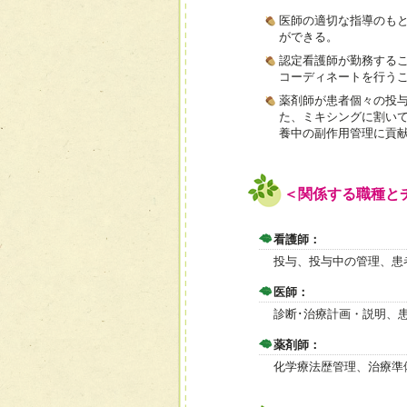
医師の適切な指導のも
ができる。
認定看護師が勤務する
コーディネートを行う
薬剤師が患者個々の投
た、ミキシングに割い
養中の副作用管理に貢
＜関係する職種と
看護師：
投与、投与中の管理、患
医師：
診断･治療計画・説明、
薬剤師：
化学療法歴管理、治療準