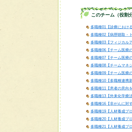
このチーム（役割
多職種01【診療におけ
多職種02【病歴聴取・
多職種03【フィジカル
多職種06【チーム医療
多職種07【チーム医療
多職種08【チームマネ
多職種09【チーム医療
多職種10【多職種連携
多職種11【患者の意向
多職種13【外来化学療
多職種16【非がんに対
多職種19【人材養成プ
多職種20【人材養成プ
多職種21【人材養成プログラム