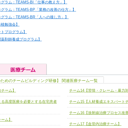
グラム：TEAMS-BI「仕事の教え方」】
グラム：TEAMS-BP「業務の改善の仕方」】
グラム：TEAMS-BR「人への接し方」】
移植勉強会】
ントプログラム】
門薬剤師養成プログラム】
のためのチームビルディング研修】 関連医療チーム一覧
の基礎能力
ユニット４ 専門能力拡大・向上
決チーム】
チーム14【苦情・クレーム・暴力
人として、必要な基礎能力を身につ
各職種のスキルを拡大・向上させ、
題解決チーム】
チーム14【苦情・クレーム・暴力
よる高度医療を必要とする在宅患者
チーム15【人材養成エキスパート
ユニット５ 人材養成力
推進による高度医療を必要とする在
チーム15【人材養成エキスパートチ
力
人材養成のためのマネジメントおよ
チーム16【放射線治療プロセス改
チーム16【放射線治療プロセス改
ームを組織し、強調できる
チーム】
ートチーム】
チーム17【血管内治療チーム】
チーム17【血管内治療チーム】