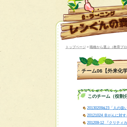
トップページ
>
職種から選ぶ（教育プロ
チーム06【外来化
このチーム（役割分担）
20130209&23「人の
20121024 非がん
201209-12 『クリ