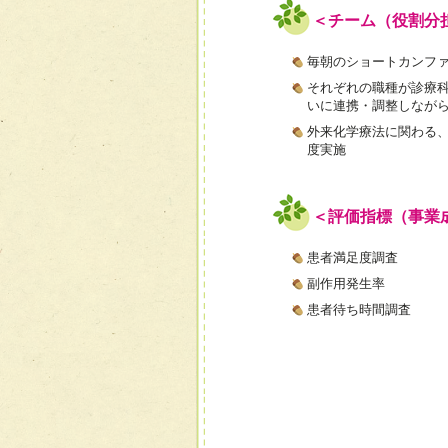
＜チーム（役割分
毎朝のショートカンフ
それぞれの職種が診療
いに連携・調整しなが
外来化学療法に関わる、
度実施
＜評価指標（事業
患者満足度調査
副作用発生率
患者待ち時間調査