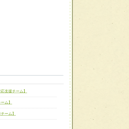
職種から選ぶ
職種から選ぶ
対応支援チーム】
新たな可能性を広げる
対応支援チーム】
チーム】
ーム】
び効果的な指導ができる
善チーム】
善チーム】