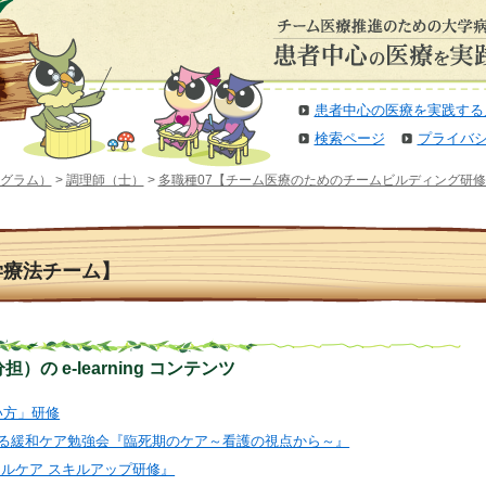
患者中心の医療を実践する
検索ページ
プライバ
グラム）
>
調理師（士）
>
多職種07【チーム医療のためのチームビルディング研修
学療法チーム】
の e-learning コンテンツ
扱い方」研修
に対する緩和ケア勉強会『臨死期のケア～看護の視点から～』
ティカルケア スキルアップ研修』