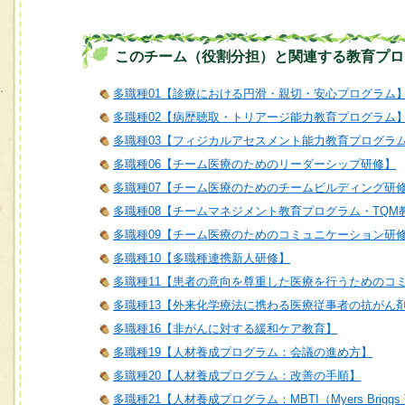
このチーム（役割分担）と関連する教育プロ
多職種01【診療における円滑・親切・安心プログラム
多職種02【病歴聴取・トリアージ能力教育プログラム
多職種03【フィジカルアセスメント能力教育プログラ
多職種06【チーム医療のためのリーダーシップ研修】
多職種07【チーム医療のためのチームビルディング研
多職種08【チームマネジメント教育プログラム・TQM
多職種09【チーム医療のためのコミュニケーション研
多職種10【多職種連携新人研修】
多職種11【患者の意向を尊重した医療を行うためのコ
多職種13【外来化学療法に携わる医療従事者の抗がん
多職種16【非がんに対する緩和ケア教育】
多職種19【人材養成プログラム：会議の進め方】
多職種20【人材養成プログラム：改善の手順】
多職種21【人材養成プログラム：MBTI（Myers Briggs T