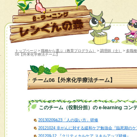
トップページ
>
職種から選ぶ（教育プログラム）
>
調理師（士）
>
多職種2
06【外来化学療法チーム】
チーム06【外来化学療法チーム】
このチーム（役割分担）の e-learning コン
20130209&23「人の扱い方」研修
20121024 非がんに対する緩和ケア勉強会『臨死期
201209-12 『クリティカルケア スキルアップ研修』