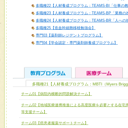
多職種22【人材養成プログラム：TEAMS-BI「仕事の
多職種23【人材養成プログラム：TEAMS-BP「業務
多職種24【人材養成プログラム：TEAMS-BR「人へ
多職種25【造血幹細胞移植勉強会】
専門03【薬剤師レジデントプログラム】
専門04【学会認定・専門薬剤師養成プログラム】
多職種21【人材養成プログラム：MBTI（Myers Brigg
ユニット１ 医療人としての基礎能力
チーム01【病院内横断的問題解決チーム】
全人的医療を実践する医療人として、必要な基礎能力を身
チーム01【病院内横断的問題解決チーム】
チーム02【地域医療連携推進による高度医療を必要とする在宅
ける
チーム02【地域医療連携推進による高度医療を必要とする
等支援チーム】
ユニット２ チーム医療構成力
宅患者等支援チーム】
必要に応じて柔軟に医療チームを組織し、強調できる
チーム03【癌患者服薬サポートチーム】
チーム03【癌患者服薬サポートチーム】