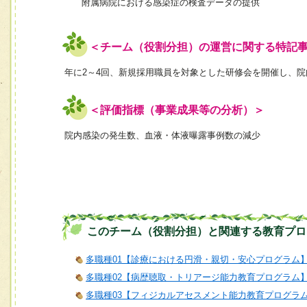
附属病院における感染症の検査データの提供
＜チーム（役割分担）の運営に関する特記
年に2～4回、新規採用職員を対象とした研修会を開催し、
＜評価指標（事業成果等の分析）＞
院内感染の発生数、血液・体液曝露事例数の減少
このチーム（役割分担）と関連する教育プロ
多職種01【診療における円滑・親切・安心プログラム
多職種02【病歴聴取・トリアージ能力教育プログラム
多職種03【フィジカルアセスメント能力教育プログラ