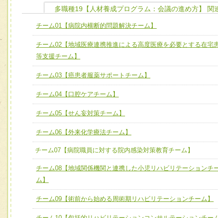
多職種19【人材養成プログラム：会議の進め方】 関
ユニット１ 医療人としての基礎能力
チーム01【病院内横断的問題解決チーム】
全人的医療を実践する医療人として、必要な基礎能力を身
チーム01【病院内横断的問題解決チーム】
チーム02【地域医療連携推進による高度医療を必要とする在宅
ける
チーム02【地域医療連携推進による高度医療を必要とする
等支援チーム】
ユニット２ チーム医療構成力
宅患者等支援チーム】
必要に応じて柔軟に医療チームを組織し、強調できる
チーム03【癌患者服薬サポートチーム】
チーム03【癌患者服薬サポートチーム】
ユニット３ 多職種連携力
チーム04【口腔ケアチーム】
チーム04【口腔ケアチーム】
他職種の視点とスキルを学び、相互理解と連携を深める
チーム05【せん妄対策チーム】
チーム05【せん妄対策チーム】
チーム06【外来化学療法チーム】
チーム06【外来化学療法チーム】
チーム07【病院職員に対する院内感染対策教育チーム】
チーム07【病院職員に対する院内感染対策教育チーム】
チーム08【地域関係機関と連携した小児リハビリテーションチ
チーム08【地域関係機関と連携した小児リハビリテーショ
ム】
チーム】
チーム09【術前から始める周術期リハビリテーションチーム】
チーム09【術前から始める周術期リハビリテーションチー
ム】
チーム10【包括的リハビリテーションコンサルテーションチー