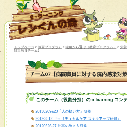
トップページ
>
教育プログラム
>
職種から選ぶ（教育プログラム）
>
栄養
対策教育チーム】
チーム07【病院職員に対する院内感染対
このチーム（役割分担）の e-learning コン
20130209&23「人の扱い方」研修
201209-12 『クリティカルケア スキルアップ研修』
20120526-27 仕事の教え方研修