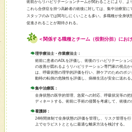
術前からリハビリテーションチームが関わることにより、よ
これら合併症を持つ高齢者の術後に対しては、集中治療室に
スタッフのみでは関与しにくいことも多い。多職種が全身状
促進されることが期待される。
＜関係する職種とチーム（役割分担）にお
理学療法士・作業療法士：
術前に患者のADLを評価し、術後のリハビリテーショ
の改善が図れるようリハビリテーション専門家の視点か
は、呼吸状態の理学的評価を行い、肺ケアのためのポジ
動時の転倒の危険性を評価し、病棟生活が安全に送れる
集中治療医：
全身状態の医学的管理、急変への対応、呼吸状況等の把
ディネートする。術前に手術の侵襲を考慮して、術後の
看護師：
24時間体制で全身状態の評価を管理し、リスク管理を
上でセラピストとともに最適な離床方法を検討する。