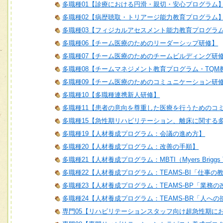
多職種01【診療における円滑・親切・安心プログラム
多職種02【病歴聴取・トリアージ能力教育プログラム
多職種03【フィジカルアセスメント能力教育プログラ
多職種06【チーム医療のためのリーダーシップ研修】
多職種07【チーム医療のためのチームビルディング研
多職種08【チームマネジメント教育プログラム・TQM
多職種09【チーム医療のためのコミュニケーション研
多職種10【多職種連携新人研修】
多職種11【患者の意向を尊重した医療を行うためのコ
多職種15【急性期リハビリテーション、離床に関する
多職種19【人材養成プログラム：会議の進め方】
多職種20【人材養成プログラム：改善の手順】
多職種21【人材養成プログラム：MBTI（Myers Briggs T
多職種22【人材養成プログラム：TEAMS-BI「仕事の
多職種23【人材養成プログラム：TEAMS-BP「業務
多職種24【人材養成プログラム：TEAMS-BR「人へ
専門05【リハビリテーションスタッフ向け超急性期に