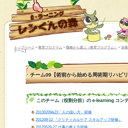
トップページ
>
教育プログラム
>
職種から選ぶ（教育プログラム）
>
栄養
チーム】
チーム09【術前から始める周術期リハビ
このチーム（役割分担）の e-learning コン
20130209&23「人の扱い方」研修
201209-12 『クリティカルケア スキルアップ研修』
20120526-27 仕事の教え方研修