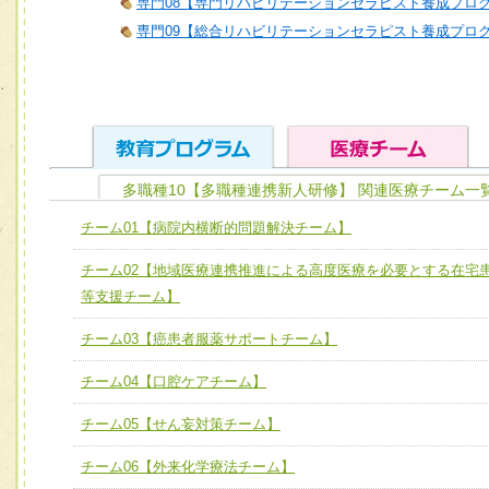
専門08【専門リハビリテーションセラピスト養成プロ
専門09【総合リハビリテーションセラピスト養成プロ
多職種10【多職種連携新人研修】 関連医療チーム一
ユニット１ 医療人としての基礎能力
チーム01【病院内横断的問題解決チーム】
全人的医療を実践する医療人として、必要な基礎能力を身
チーム01【病院内横断的問題解決チーム】
チーム02【地域医療連携推進による高度医療を必要とする在宅
ける
チーム02【地域医療連携推進による高度医療を必要とする
等支援チーム】
ユニット２ チーム医療構成力
宅患者等支援チーム】
必要に応じて柔軟に医療チームを組織し、強調できる
チーム03【癌患者服薬サポートチーム】
チーム03【癌患者服薬サポートチーム】
ユニット３ 多職種連携力
チーム04【口腔ケアチーム】
チーム04【口腔ケアチーム】
他職種の視点とスキルを学び、相互理解と連携を深める
チーム05【せん妄対策チーム】
チーム05【せん妄対策チーム】
チーム06【外来化学療法チーム】
チーム06【外来化学療法チーム】