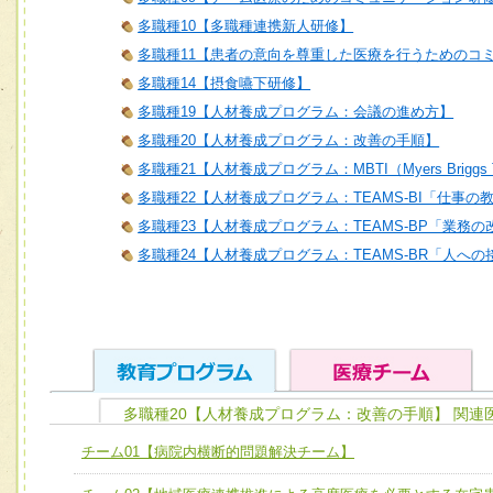
多職種10【多職種連携新人研修】
多職種11【患者の意向を尊重した医療を行うためのコ
多職種14【摂食嚥下研修】
多職種19【人材養成プログラム：会議の進め方】
多職種20【人材養成プログラム：改善の手順】
多職種21【人材養成プログラム：MBTI（Myers Briggs T
多職種22【人材養成プログラム：TEAMS-BI「仕事の
多職種23【人材養成プログラム：TEAMS-BP「業務
多職種24【人材養成プログラム：TEAMS-BR「人へ
多職種20【人材養成プログラム：改善の手順】 関連
ユニット１ 医療人としての基礎能力
チーム01【病院内横断的問題解決チーム】
全人的医療を実践する医療人として、必要な基礎能力を身
チーム01【病院内横断的問題解決チーム】