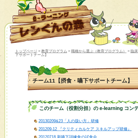
トップページ
>
教育プログラム
>
職種から選ぶ（教育プログラム）
>
臨床
下サポートチーム】
チーム11【摂食・嚥下サポートチーム】
このチーム（役割分担）の e-learning コン
20130209&23「人の扱い方」研修
201209-12 『クリティカルケア スキルアップ研修』
20120718 新嚥下訓練食の試食会