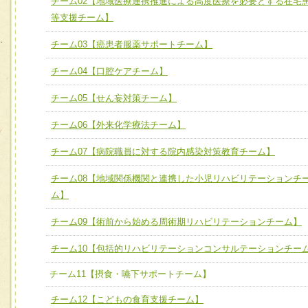
チーム02【地域医療連携推進による高度医療を必要とする在宅
ける
チーム02【地域医療連携推進による高度医療を必要とする
等支援チーム】
ユニット２ チーム医療構成力
宅患者等支援チーム】
必要に応じて柔軟に医療チームを組織し、強調できる
チーム03【癌患者服薬サポートチーム】
チーム03【癌患者服薬サポートチーム】
ユニット３ 多職種連携力
チーム04【口腔ケアチーム】
チーム04【口腔ケアチーム】
他職種の視点とスキルを学び、相互理解と連携を深める
チーム05【せん妄対策チーム】
チーム05【せん妄対策チーム】
チーム06【外来化学療法チーム】
チーム06【外来化学療法チーム】
チーム07【病院職員に対する院内感染対策教育チーム】
チーム07【病院職員に対する院内感染対策教育チーム】
チーム08【地域関係機関と連携した小児リハビリテーションチ
チーム08【地域関係機関と連携した小児リハビリテーショ
ム】
チーム】
チーム09【術前から始める周術期リハビリテーションチー
チーム09【術前から始める周術期リハビリテーションチーム】
ム】
チーム10【包括的リハビリテーションコンサルテーションチー
チーム10【包括的リハビリテーションコンサルテーション
チーム11【摂食・嚥下サポートチーム】
ーム】
チーム12【こどもの食育支援チーム】
チーム11【摂食・嚥下サポートチーム】