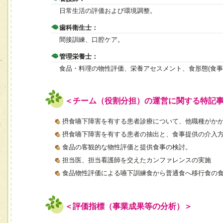
日常生活の評価および環境調整。
歯科衛生士：
間接訓練、口腔ケア。
管理栄養士：
食品・料理の物性評価、栄養アセスメント、食形態(食事
＜チーム（役割分担）の運営に関する特記
摂食嚥下障害を有する患者診療について、他職種がか
摂食嚥下障害を有する患者の抽出と、食事提供の介入
食品の客観的な物性評価と提供食事の検討。
担当医、担当看護師を交えたカンファレンスの実施
食品物性評価による嚥下訓練食から普通食へ移行食の
＜評価指標（事業成果等の分析）＞