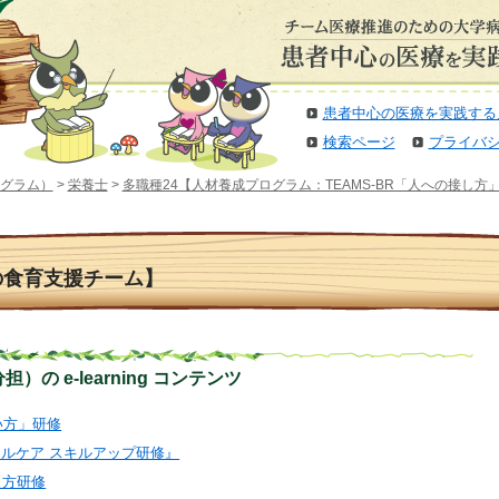
患者中心の医療を実践する
検索ページ
プライバ
グラム）
>
栄養士
>
多職種24【人材養成プログラム：TEAMS-BR「人への接し方
の食育支援チーム】
の e-learning コンテンツ
扱い方」研修
ティカルケア スキルアップ研修』
教え方研修