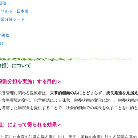
研修
ンサルト 日本版
作業分解シート
方研修
修会
分担）について
役割分担を実施）する目的＞
栄養管理に関わる医療者は、
栄養的側面のみにとどまらず、成長発達を見据え
る食事環境の変化、化学療法による味覚・栄養状態の変化に対し、栄養状態の
を考慮した病院食を提供することで、社会的側面での成長を促すことを目的と
担）によって得られる効果＞
度に応じた食育の知識を得る事により、患児・家族の食事に対する認識を高め