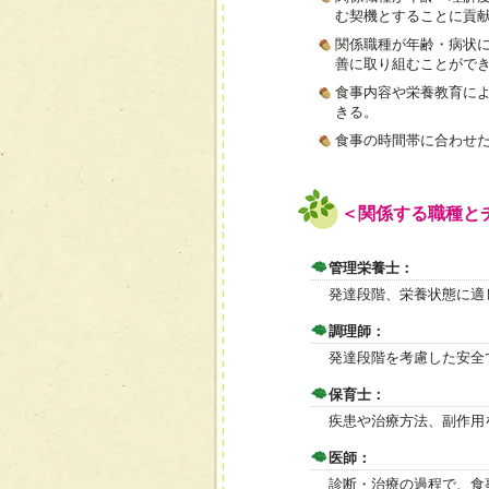
む契機とすることに貢
関係職種が年齢・病状
善に取り組むことがで
食事内容や栄養教育に
きる。
食事の時間帯に合わせ
＜関係する職種と
管理栄養士：
発達段階、栄養状態に適
調理師：
発達段階を考慮した安全
保育士：
疾患や治療方法、副作用
医師：
診断・治療の過程で、食