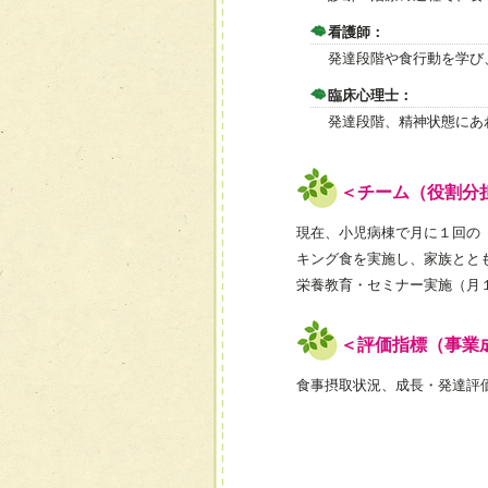
看護師：
発達段階や食行動を学び
臨床心理士：
発達段階、精神状態にあ
＜チーム（役割分
現在、小児病棟で月に１回の
キング食を実施し、家族とと
栄養教育・セミナー実施（月
＜評価指標（事業
食事摂取状況、成長・発達評