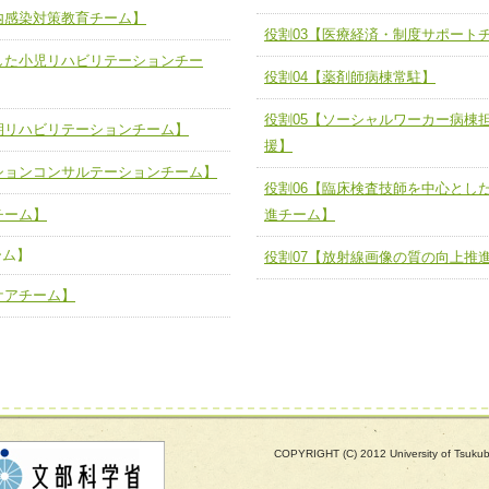
内感染対策教育チーム】
する院内感染対策教育チーム】
役割03【医療経済・制度サポートチ
役割03【医療経済・制度サポート
した小児リハビリテーションチー
と連携した小児リハビリテーション
役割04【薬剤師病棟常駐】
役割04【薬剤師病棟常駐】
役割05【ソーシャルワーカー病棟
役割05【ソーシャルワーカー病棟
る周術期リハビリテーションチー
期リハビリテーションチーム】
の支援】
援】
ションコンサルテーションチーム】
役割06【臨床検査技師を中心とし
役割06【臨床検査技師を中心とし
リテーションコンサルテーションチ
検査推進チーム】
チーム】
進チーム】
役割07【放射線画像の質の向上推
ーム】
ートチーム】
役割07【放射線画像の質の向上推
ケアチーム】
援チーム】
緩和ケアチーム】
COPYRIGHT (C) 2012 University of Tsuk