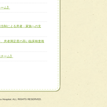
ーム】
チーム】
担当制による患者・家族へ
担当制による患者・家族への支
た、患者満足度の高い臨床
た、患者満足度の高い臨床検査推
進チーム】
進チーム】
uba Hospital. ALL RIGHTS RESERVED.