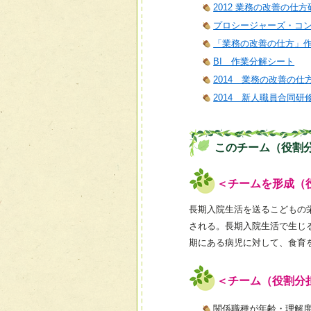
2012 業務の改善の仕方
プロシージャーズ・コ
「業務の改善の仕方」
BI 作業分解シート
2014 業務の改善の仕
2014 新人職員合同研
このチーム（役割
＜チームを形成（
長期入院生活を送るこどもの
される。長期入院生活で生じ
期にある病児に対して、食育
＜チーム（役割分
関係職種が年齢・理解