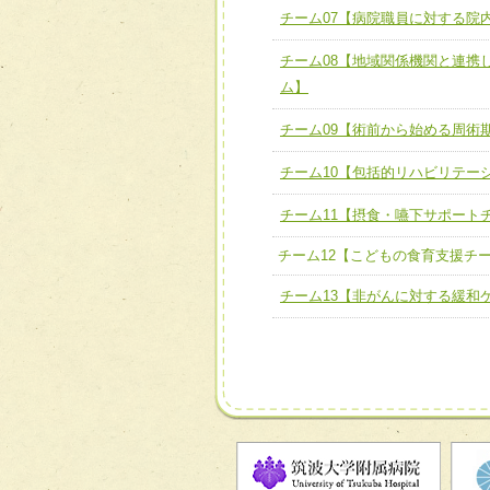
チーム07【病院職員に対する院
チーム07【病院職員に対
チーム08【地域関係機関と連携
チーム08【地域関係機関
ム】
チーム】
チーム09【術前から始め
チーム09【術前から始める周術
ム】
チーム10【包括的リハビリテー
チーム10【包括的リハビ
チーム11【摂食・嚥下サポート
ーム】
チーム12【こどもの食育支援チ
チーム11【摂食・嚥下サポ
チーム13【非がんに対する緩和
チーム12【こどもの食育支
チーム13【非がんに対する