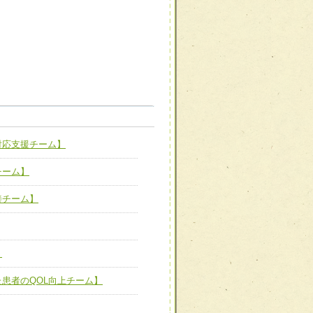
職種から選ぶ
職種から選ぶ
対応支援チーム】
新たな可能性を広げる
対応支援チーム】
チーム】
ーム】
び効果的な指導ができる
善チーム】
善チーム】
】
た患者のQOL向上チーム】
患者のQOL向上チーム】