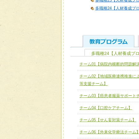
多職種23【人材養成プロ
多職種24【人材養成プロ
多職種24【人材養成プロ
ユニット１ 医療人として
チーム01【病院内横断的問題解
全人的医療を実践する医療
チーム01【病院内横断的問
チーム02【地域医療連携推進に
ける
チーム02【地域医療連携
等支援チーム】
ユニット２ チーム医療構成
宅患者等支援チーム】
必要に応じて柔軟に医療チ
チーム03【癌患者服薬サポート
チーム03【癌患者服薬サポ
ユニット３ 多職種連携力
チーム04【口腔ケアチーム】
チーム04【口腔ケアチーム
他職種の視点とスキルを学
チーム05【せん妄対策チーム】
チーム05【せん妄対策チー
チーム06【外来化学療法チーム
チーム06【外来化学療法チ