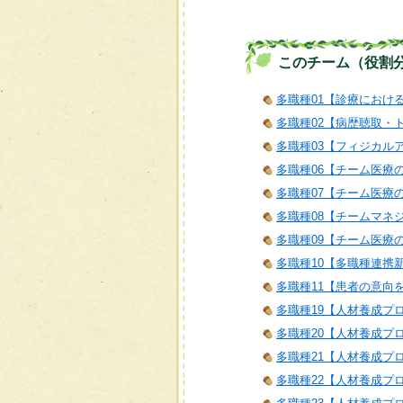
このチーム（役割
多職種01【診療におけ
多職種02【病歴聴取・
多職種03【フィジカル
多職種06【チーム医療
多職種07【チーム医療
多職種08【チームマネ
多職種09【チーム医療
多職種10【多職種連携
多職種11【患者の意向
多職種19【人材養成プ
多職種20【人材養成プ
多職種21【人材養成プログラム
多職種22【人材養成プロ