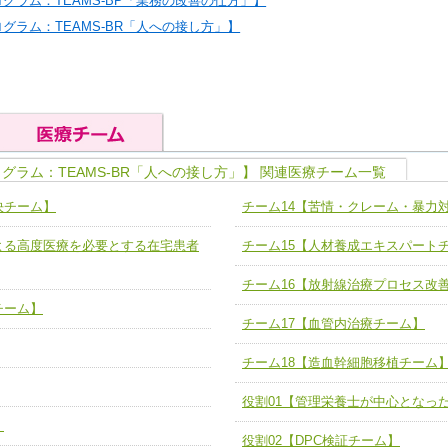
グラム：TEAMS-BP「業務の改善の仕方」】
グラム：TEAMS-BR「人への接し方」】
グラム：TEAMS-BR「人への接し方」】 関連医療チーム一覧
の基礎能力
ユニット４ 専門能力拡大・向上
決チーム】
チーム14【苦情・クレーム・暴力
人として、必要な基礎能力を身につ
各職種のスキルを拡大・向上させ、
題解決チーム】
チーム14【苦情・クレーム・暴力
よる高度医療を必要とする在宅患者
チーム15【人材養成エキスパート
ユニット５ 人材養成力
推進による高度医療を必要とする在
チーム15【人材養成エキスパートチ
力
人材養成のためのマネジメントおよ
チーム16【放射線治療プロセス改
チーム16【放射線治療プロセス改
ームを組織し、強調できる
チーム】
ートチーム】
チーム17【血管内治療チーム】
チーム17【血管内治療チーム】
】
チーム18【造血幹細胞移植チーム
び、相互理解と連携を深める
チーム18【造血幹細胞移植チーム】
ム】
役割01【管理栄養士が中心となっ
役割01【管理栄養士が中心となった
】
ーム】
役割02【DPC検証チーム】
役割02【DPC検証チーム】