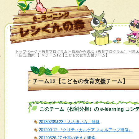
トップページ
>
教育プログラム
>
職種から選ぶ（教育プログラム）
>
臨床
（自己理解）】
> チーム12【こどもの食育支援チーム】
チーム12【こどもの食育支援チーム】
このチーム（役割分担）の e-learning コン
20130209&23「人の扱い方」研修
201209-12 『クリティカルケア スキルアップ研修』
20120526-27 仕事の教え方研修