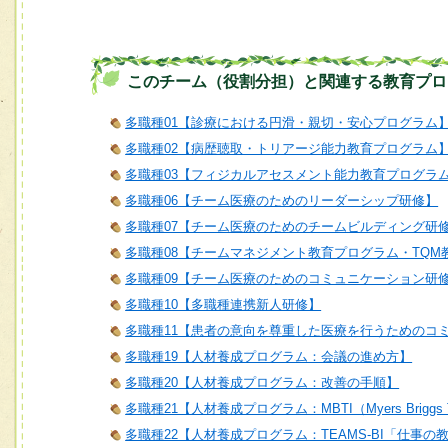
このチーム（役割分担）と関連する教育プロ
多職種01【診療における円滑・親切・安心プログラム
多職種02【病歴聴取・トリアージ能力教育プログラム
多職種03【フィジカルアセスメント能力教育プログラ
多職種06【チーム医療のためのリーダーシップ研修】
多職種07【チーム医療のためのチームビルディング研
多職種08【チームマネジメント教育プログラム・TQM
多職種09【チーム医療のためのコミュニケーション研
多職種10【多職種連携新人研修】
多職種11【患者の意向を尊重した医療を行うためのコ
多職種19【人材養成プログラム：会議の進め方】
多職種20【人材養成プログラム：改善の手順】
多職種21【人材養成プログラム：MBTI（Myers Briggs T
多職種22【人材養成プログラム：TEAMS-BI「仕事の