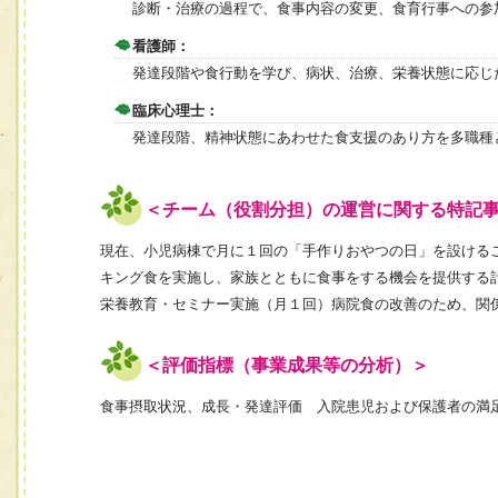
診断・治療の過程で、食事内容の変更、食育行事への参
看護師：
発達段階や食行動を学び、病状、治療、栄養状態に応じ
臨床心理士：
発達段階、精神状態にあわせた食支援のあり方を多職種
＜チーム（役割分担）の運営に関する特記
現在、小児病棟で月に１回の「手作りおやつの日」を設ける
キング食を実施し、家族とともに食事をする機会を提供する
栄養教育・セミナー実施（月１回）病院食の改善のため、関
＜評価指標（事業成果等の分析）＞
食事摂取状況、成長・発達評価 入院患児および保護者の満