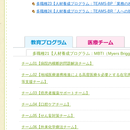
多職種23【人材養成プログラム：TEAMS-BP「業務
多職種24【人材養成プログラム：TEAMS-BR「人へ
多職種21【人材養成プログラム：MBTI（Myers Brigg
ユニット１ 医療人としての基礎能力
チーム01【病院内横断的問題解決チーム】
全人的医療を実践する医療人として、必要な基礎能力を身
チーム01【病院内横断的問題解決チーム】
チーム02【地域医療連携推進による高度医療を必要とする在宅
ける
チーム02【地域医療連携推進による高度医療を必要とする
等支援チーム】
ユニット２ チーム医療構成力
宅患者等支援チーム】
必要に応じて柔軟に医療チームを組織し、強調できる
チーム03【癌患者服薬サポートチーム】
チーム03【癌患者服薬サポートチーム】
ユニット３ 多職種連携力
チーム04【口腔ケアチーム】
チーム04【口腔ケアチーム】
他職種の視点とスキルを学び、相互理解と連携を深める
チーム05【せん妄対策チーム】
チーム05【せん妄対策チーム】
チーム06【外来化学療法チーム】
チーム06【外来化学療法チーム】