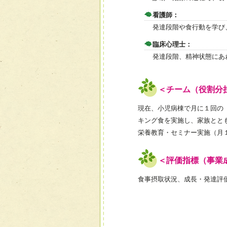
看護師：
発達段階や食行動を学び
臨床心理士：
発達段階、精神状態にあ
＜チーム（役割分
現在、小児病棟で月に１回の
キング食を実施し、家族とと
栄養教育・セミナー実施（月
＜評価指標（事業
食事摂取状況、成長・発達評