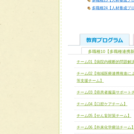
多職種23【人材養成プロ
多職種24【人材養成プロ
多職種10【多職種連携
ユニット１ 医療人として
チーム01【病院内横断的問題解
全人的医療を実践する医療
チーム01【病院内横断的問
チーム02【地域医療連携推進に
ける
チーム02【地域医療連携
等支援チーム】
ユニット２ チーム医療構成
宅患者等支援チーム】
必要に応じて柔軟に医療チ
チーム03【癌患者服薬サポート
チーム03【癌患者服薬サポ
ユニット３ 多職種連携力
チーム04【口腔ケアチーム】
チーム04【口腔ケアチーム
他職種の視点とスキルを学
チーム05【せん妄対策チーム】
チーム05【せん妄対策チー
チーム06【外来化学療法チーム
チーム06【外来化学療法チ