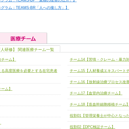
グラム：TEAMS-BP「業務の改善の仕方」】
グラム：TEAMS-BR「人への接し方」】
新人研修】 関連医療チーム一覧
の基礎能力
ユニット４ 専門能力拡大・向上
決チーム】
チーム14【苦情・クレーム・暴力
人として、必要な基礎能力を身につ
各職種のスキルを拡大・向上させ、
題解決チーム】
チーム14【苦情・クレーム・暴力
よる高度医療を必要とする在宅患者
チーム15【人材養成エキスパート
ユニット５ 人材養成力
推進による高度医療を必要とする在
チーム15【人材養成エキスパートチ
力
人材養成のためのマネジメントおよ
チーム16【放射線治療プロセス改
チーム16【放射線治療プロセス改
ームを組織し、強調できる
チーム】
ートチーム】
チーム17【血管内治療チーム】
チーム17【血管内治療チーム】
】
チーム18【造血幹細胞移植チーム
び、相互理解と連携を深める
チーム18【造血幹細胞移植チーム】
ム】
役割01【管理栄養士が中心となっ
役割01【管理栄養士が中心となった
】
ーム】
役割02【DPC検証チーム】
役割02【DPC検証チーム】