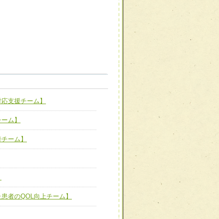
職種から選ぶ
職種から選ぶ
対応支援チーム】
新たな可能性を広げる
対応支援チーム】
チーム】
ーム】
び効果的な指導ができる
善チーム】
善チーム】
】
た患者のQOL向上チーム】
患者のQOL向上チーム】