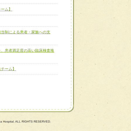
ーム】
チーム】
担当制による患者・家族へ
担当制による患者・家族への支
た、患者満足度の高い臨床
た、患者満足度の高い臨床検査推
進チーム】
進チーム】
uba Hospital. ALL RIGHTS RESERVED.