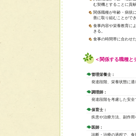
む契機とすることに貢
関係職種が年齢・病状
善に取り組むことがで
食事内容や栄養教育に
きる。
食事の時間帯に合わせ
＜関係する職種と
管理栄養士：
発達段階、栄養状態に適
調理師：
発達段階を考慮した安全
保育士：
疾患や治療方法、副作用
医師：
診断・治療の過程で、食