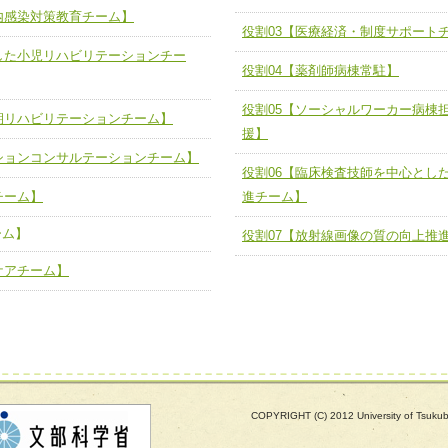
内感染対策教育チーム】
する院内感染対策教育チーム】
役割03【医療経済・制度サポートチ
役割03【医療経済・制度サポート
した小児リハビリテーションチー
と連携した小児リハビリテーション
役割04【薬剤師病棟常駐】
役割04【薬剤師病棟常駐】
役割05【ソーシャルワーカー病棟
役割05【ソーシャルワーカー病棟
る周術期リハビリテーションチー
期リハビリテーションチーム】
の支援】
援】
ションコンサルテーションチーム】
役割06【臨床検査技師を中心とし
役割06【臨床検査技師を中心とし
リテーションコンサルテーションチ
検査推進チーム】
チーム】
進チーム】
役割07【放射線画像の質の向上推
ーム】
ートチーム】
役割07【放射線画像の質の向上推
ケアチーム】
援チーム】
緩和ケアチーム】
COPYRIGHT (C) 2012 University of Tsuk