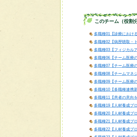
このチーム（役割
多職種01【診療におけ
多職種02【病歴聴取・
多職種03【フィジカル
多職種06【チーム医療
多職種07【チーム医療
多職種08【チームマネ
多職種09【チーム医療
多職種10【多職種連携
多職種11【患者の意向
多職種19【人材養成プ
多職種20【人材養成プ
多職種21【人材養成プログラム
多職種22【人材養成プロ