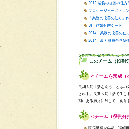
2012 業務の改善の仕方
プロシージャーズ・コ
「業務の改善の仕方」
BI 作業分解シート
2014 業務の改善の仕
2014 新人職員合同研
このチーム（役割
＜チームを形成（
長期入院生活を送るこどもの
される。長期入院生活で生じ
期にある病児に対して、食育
＜チーム（役割分
関係職種が年齢・理解