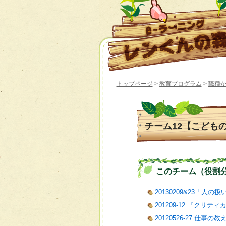
トップページ
>
教育プログラム
>
職種
チーム12【こども
このチーム（役割分担）
20130209&23「人の
201209-12 『クリ
20120526-27 仕事の