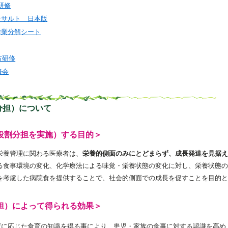
研修
ンサルト 日本版
作業分解シート
方研修
修会
分担）について
役割分担を実施）する目的＞
栄養管理に関わる医療者は、
栄養的側面のみにとどまらず、成長発達を見据え
る食事環境の変化、化学療法による味覚・栄養状態の変化に対し、栄養状態の
を考慮した病院食を提供することで、社会的側面での成長を促すことを目的と
担）によって得られる効果＞
度に応じた食育の知識を得る事により、患児・家族の食事に対する認識を高め