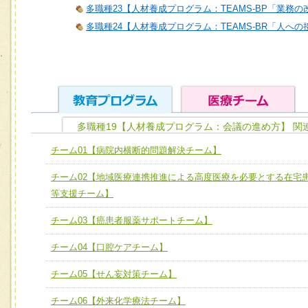
多職種23【人材養成プログラム：TEAMS-BP「業務
多職種24【人材養成プログラム：TEAMS-BR「人へ
多職種19【人材養成プログラム：会議の進め方】 関
ユニット１ 医療人としての基礎能力
チーム01【病院内横断的問題解決チーム】
全人的医療を実践する医療人として、必要な基礎能力を身
チーム01【病院内横断的問題解決チーム】
チーム02【地域医療連携推進による高度医療を必要とする在宅
ける
チーム02【地域医療連携推進による高度医療を必要とする
等支援チーム】
ユニット２ チーム医療構成力
宅患者等支援チーム】
必要に応じて柔軟に医療チームを組織し、強調できる
チーム03【癌患者服薬サポートチーム】
チーム03【癌患者服薬サポートチーム】
ユニット３ 多職種連携力
チーム04【口腔ケアチーム】
チーム04【口腔ケアチーム】
他職種の視点とスキルを学び、相互理解と連携を深める
チーム05【せん妄対策チーム】
チーム05【せん妄対策チーム】
チーム06【外来化学療法チーム】
チーム06【外来化学療法チーム】