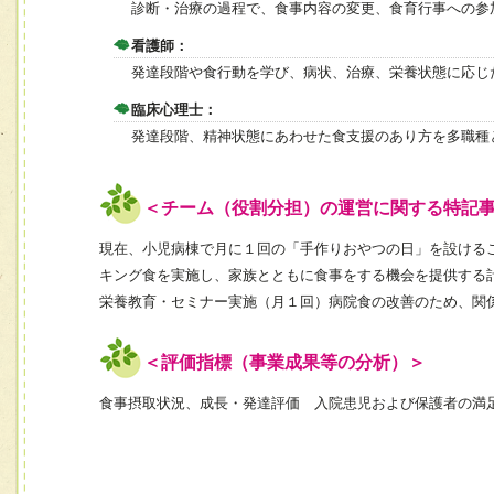
診断・治療の過程で、食事内容の変更、食育行事への参
看護師：
発達段階や食行動を学び、病状、治療、栄養状態に応じ
臨床心理士：
発達段階、精神状態にあわせた食支援のあり方を多職種
＜チーム（役割分担）の運営に関する特記
現在、小児病棟で月に１回の「手作りおやつの日」を設ける
キング食を実施し、家族とともに食事をする機会を提供する
栄養教育・セミナー実施（月１回）病院食の改善のため、関
＜評価指標（事業成果等の分析）＞
食事摂取状況、成長・発達評価 入院患児および保護者の満