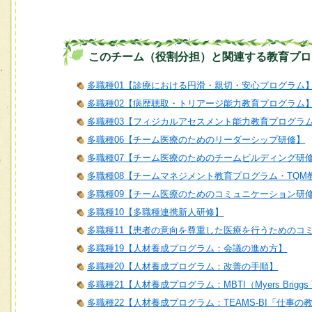
このチーム（役割分担）と関連する教育プロ
多職種01【診療における円滑・親切・安心プログラム
多職種02【病歴聴取・トリアージ能力教育プログラム
多職種03【フィジカルアセスメント能力教育プログラ
多職種06【チーム医療のためのリーダーシップ研修】
多職種07【チーム医療のためのチームビルディング研
多職種08【チームマネジメント教育プログラム・TQM
多職種09【チーム医療のためのコミュニケーション研
多職種10【多職種連携新人研修】
多職種11【患者の意向を尊重した医療を行うためのコ
多職種19【人材養成プログラム：会議の進め方】
多職種20【人材養成プログラム：改善の手順】
多職種21【人材養成プログラム：MBTI（Myers Briggs T
多職種22【人材養成プログラム：TEAMS-BI「仕事の