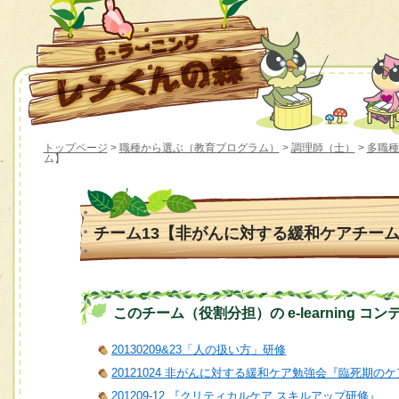
トップページ
>
職種から選ぶ（教育プログラム）
>
調理師（士）
>
多職種
ム】
チーム13【非がんに対する緩和ケアチー
このチーム（役割分担）の e-learning コン
20130209&23「人の扱い方」研修
20121024 非がんに対する緩和ケア勉強会『臨死期
201209-12 『クリティカルケア スキルアップ研修』