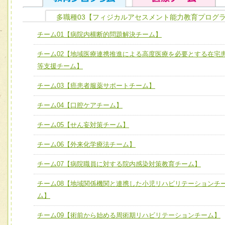
多職種03【フィジカルアセスメント能力教育プログラ
ユニット１ 医療人としての基礎能力
チーム01【病院内横断的問題解決チーム】
全人的医療を実践する医療人として、必要な基礎能力を身
チーム01【病院内横断的問題解決チーム】
チーム02【地域医療連携推進による高度医療を必要とする在宅
ける
チーム02【地域医療連携推進による高度医療を必要とする
等支援チーム】
ユニット２ チーム医療構成力
宅患者等支援チーム】
必要に応じて柔軟に医療チームを組織し、強調できる
チーム03【癌患者服薬サポートチーム】
チーム03【癌患者服薬サポートチーム】
ユニット３ 多職種連携力
チーム04【口腔ケアチーム】
チーム04【口腔ケアチーム】
他職種の視点とスキルを学び、相互理解と連携を深める
チーム05【せん妄対策チーム】
チーム05【せん妄対策チーム】
チーム06【外来化学療法チーム】
チーム06【外来化学療法チーム】
チーム07【病院職員に対する院内感染対策教育チーム】
チーム07【病院職員に対する院内感染対策教育チーム】
チーム08【地域関係機関と連携した小児リハビリテーションチ
チーム08【地域関係機関と連携した小児リハビリテーショ
ム】
チーム】
チーム09【術前から始める周術期リハビリテーションチー
チーム09【術前から始める周術期リハビリテーションチーム】