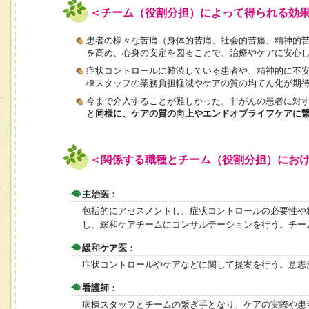
＜チーム（役割分担）によって得られる効
患者の様々な苦痛（身体的苦痛、社会的苦痛、精神的
を高め、心身の安定を図ることで、治療やケアに安心
症状コントロールに難渋している患者や、精神的に不
棟スタッフの業務負担軽減やケアの質の均てん化が期
今まで介入することが難しかった、非がんの患者に対
と同様に、ケアの質の向上やエンドオブライフケアに
＜関係する職種とチーム（役割分担）にお
主治医：
包括的にアセスメントし、症状コントロールの必要性や
し、緩和ケアチームにコンサルテーションを行う。チー
緩和ケア医：
症状コントロールやケアなどに関して提案を行う。意志
看護師：
病棟スタッフとチームの繋ぎ手となり、ケアの実際や患