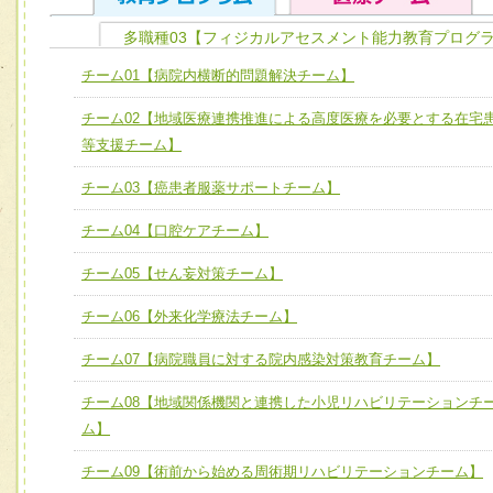
多職種03【フィジカルアセスメント能力教育プログラ
ユニット１ 医療人としての基礎能力
チーム01【病院内横断的問題解決チーム】
全人的医療を実践する医療人として、必要な基礎能力を身
チーム01【病院内横断的問題解決チーム】
チーム02【地域医療連携推進による高度医療を必要とする在宅
ける
チーム02【地域医療連携推進による高度医療を必要とする
等支援チーム】
ユニット２ チーム医療構成力
宅患者等支援チーム】
必要に応じて柔軟に医療チームを組織し、強調できる
チーム03【癌患者服薬サポートチーム】
チーム03【癌患者服薬サポートチーム】
ユニット３ 多職種連携力
チーム04【口腔ケアチーム】
チーム04【口腔ケアチーム】
他職種の視点とスキルを学び、相互理解と連携を深める
チーム05【せん妄対策チーム】
チーム05【せん妄対策チーム】
チーム06【外来化学療法チーム】
チーム06【外来化学療法チーム】
チーム07【病院職員に対する院内感染対策教育チーム】
チーム07【病院職員に対する院内感染対策教育チーム】
チーム08【地域関係機関と連携した小児リハビリテーションチ
チーム08【地域関係機関と連携した小児リハビリテーショ
ム】
チーム】
チーム09【術前から始める周術期リハビリテーションチー
チーム09【術前から始める周術期リハビリテーションチーム】