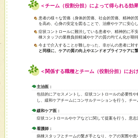
＜チーム（役割分担）によって得られる効
患者の様々な苦痛（身体的苦痛、社会的苦痛、精神的
を高め、心身の安定を図ることで、治療やケアに安心
症状コントロールに難渋している患者や、精神的に不
棟スタッフの業務負担軽減やケアの質の均てん化が期
今まで介入することが難しかった、非がんの患者に対
と同様に、ケアの質の向上やエンドオブライフケアに
＜関係する職種とチーム（役割分担）にお
主治医：
包括的にアセスメントし、症状コントロールの必要性や
し、緩和ケアチームにコンサルテーションを行う。チー
緩和ケア医：
症状コントロールやケアなどに関して提案を行う。意志
看護師：
病棟スタッフとチームの繋ぎ手となり、ケアの実際や患