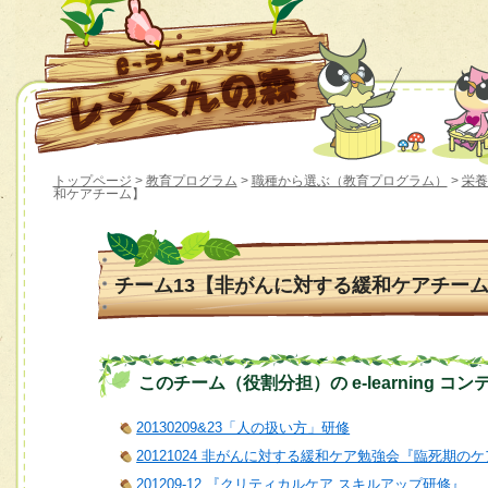
トップページ
>
教育プログラム
>
職種から選ぶ（教育プログラム）
>
栄養
和ケアチーム】
チーム13【非がんに対する緩和ケアチー
このチーム（役割分担）の e-learning コン
20130209&23「人の扱い方」研修
20121024 非がんに対する緩和ケア勉強会『臨死期
201209-12 『クリティカルケア スキルアップ研修』