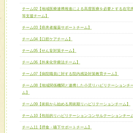
全人的医療を実践する医療人として、必要な基礎能力を身
チーム01【病院内横断的問題解決チーム】
チーム02【地域医療連携推進による高度医療を必要とする在宅
ける
チーム02【地域医療連携推進による高度医療を必要とする
等支援チーム】
ユニット２ チーム医療構成力
宅患者等支援チーム】
必要に応じて柔軟に医療チームを組織し、強調できる
チーム03【癌患者服薬サポートチーム】
チーム03【癌患者服薬サポートチーム】
ユニット３ 多職種連携力
チーム04【口腔ケアチーム】
チーム04【口腔ケアチーム】
他職種の視点とスキルを学び、相互理解と連携を深める
チーム05【せん妄対策チーム】
チーム05【せん妄対策チーム】
チーム06【外来化学療法チーム】
チーム06【外来化学療法チーム】
チーム07【病院職員に対する院内感染対策教育チーム】
チーム07【病院職員に対する院内感染対策教育チーム】
チーム08【地域関係機関と連携した小児リハビリテーションチ
チーム08【地域関係機関と連携した小児リハビリテーショ
ム】
チーム】
チーム09【術前から始める周術期リハビリテーションチー
チーム09【術前から始める周術期リハビリテーションチーム】
ム】
チーム10【包括的リハビリテーションコンサルテーションチー
チーム10【包括的リハビリテーションコンサルテーション
チーム11【摂食・嚥下サポートチーム】
ーム】