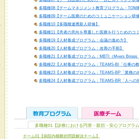
多職種08【チームマネジメント教育プログラム・TQM
多職種09【チーム医療のためのコミュニケーション研
多職種10【多職種連携新人研修】
多職種11【患者の意向を尊重した医療を行うためのコ
多職種19【人材養成プログラム：会議の進め方】
多職種20【人材養成プログラム：改善の手順】
多職種21【人材養成プログラム：MBTI（Myers Briggs T
多職種22【人材養成プログラム：TEAMS-BI「仕事の
多職種23【人材養成プログラム：TEAMS-BP「業務
多職種24【人材養成プログラム：TEAMS-BR「人へ
多職種01【診療における円滑・親切・安心プログラム
ユニット１ 医療人としての基礎能力
チーム01【病院内横断的問題解決チーム】