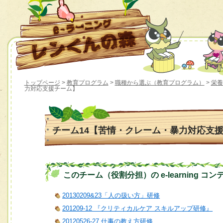
トップページ
>
教育プログラム
>
職種から選ぶ（教育プログラム）
>
栄養
力対応支援チーム】
チーム14【苦情・クレーム・暴力対応支
このチーム（役割分担）の e-learning コン
20130209&23「人の扱い方」研修
201209-12 『クリティカルケア スキルアップ研修』
20120526-27 仕事の教え方研修