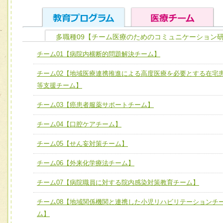
多職種09【チーム医療のためのコミュニケーション研
ユニット１ 医療人としての基礎能力
チーム01【病院内横断的問題解決チーム】
全人的医療を実践する医療人として、必要な基礎能力を身
チーム01【病院内横断的問題解決チーム】
チーム02【地域医療連携推進による高度医療を必要とする在宅
ける
チーム02【地域医療連携推進による高度医療を必要とする
等支援チーム】
ユニット２ チーム医療構成力
宅患者等支援チーム】
必要に応じて柔軟に医療チームを組織し、強調できる
チーム03【癌患者服薬サポートチーム】
チーム03【癌患者服薬サポートチーム】
ユニット３ 多職種連携力
チーム04【口腔ケアチーム】
チーム04【口腔ケアチーム】
他職種の視点とスキルを学び、相互理解と連携を深める
チーム05【せん妄対策チーム】
チーム05【せん妄対策チーム】
チーム06【外来化学療法チーム】
チーム06【外来化学療法チーム】
チーム07【病院職員に対する院内感染対策教育チーム】
チーム07【病院職員に対する院内感染対策教育チーム】
チーム08【地域関係機関と連携した小児リハビリテーションチ
チーム08【地域関係機関と連携した小児リハビリテーショ
ム】
チーム】