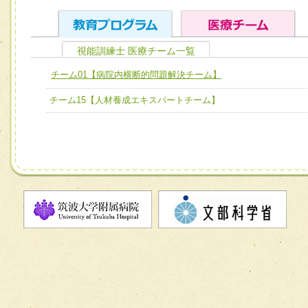
視能訓練士 医療チーム一覧
ユニット１ 医療人としての基礎能力
チーム01【病院内横断的問題解決チーム】
全人的医療を実践する医療人として、必要な基礎能力を身
チーム01【病院内横断的問題解決チーム】
チーム15【人材養成エキスパートチーム】
ける
チーム02【地域医療連携推進による高度医療を必要とする
ユニット２ チーム医療構成力
宅患者等支援チーム】
必要に応じて柔軟に医療チームを組織し、強調できる
チーム03【癌患者服薬サポートチーム】
ユニット３ 多職種連携力
チーム04【口腔ケアチーム】
他職種の視点とスキルを学び、相互理解と連携を深める
チーム05【せん妄対策チーム】
チーム06【外来化学療法チーム】
チーム07【病院職員に対する院内感染対策教育チーム】
チーム08【地域関係機関と連携した小児リハビリテーショ
チーム】