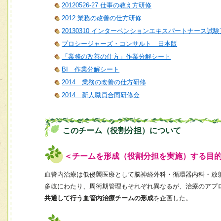
20120526-27 仕事の教え方研修
2012 業務の改善の仕方研修
20130310 インターベンションエキスパートナース試
プロシージャーズ・コンサルト 日本版
「業務の改善の仕方」作業分解シート
BI 作業分解シート
2014 業務の改善の仕方研修
2014 新人職員合同研修会
このチーム（役割分担）について
＜チームを形成（役割分担を実施）する目
血管内治療は低侵襲医療として脳神経外科・循環器内科・放
多岐にわたり、周術期管理もそれぞれ異なるが、治療のアプ
共通して行う血管内治療チームの形成
を企画した。