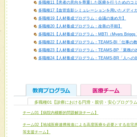
多職種11【患者の意向を尊重した医療を行うためのコ
多職種17【血管造影シミュレーションを用いたメディ
多職種19【人材養成プログラム：会議の進め方】
多職種20【人材養成プログラム：改善の手順】
多職種21【人材養成プログラム：MBTI（Myers Briggs T
多職種22【人材養成プログラム：TEAMS-BI「仕事の
多職種23【人材養成プログラム：TEAMS-BP「業務
多職種24【人材養成プログラム：TEAMS-BR「人へ
多職種01【診療における円滑・親切・安心プログラム
ユニット１ 医療人としての基礎能力
チーム01【病院内横断的問題解決チーム】
全人的医療を実践する医療人として、必要な基礎能力を身
チーム01【病院内横断的問題解決チーム】
チーム02【地域医療連携推進による高度医療を必要とする在宅
ける
チーム02【地域医療連携推進による高度医療を必要とする
等支援チーム】
ユニット２ チーム医療構成力