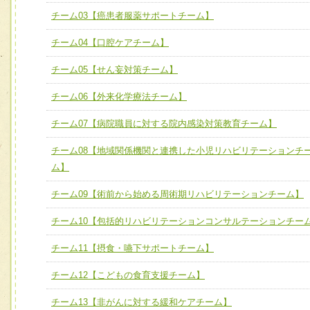
宅患者等支援チーム】
必要に応じて柔軟に医療チームを組織し、強調できる
チーム03【癌患者服薬サポートチーム】
チーム03【癌患者服薬サポートチーム】
ユニット３ 多職種連携力
チーム04【口腔ケアチーム】
チーム04【口腔ケアチーム】
他職種の視点とスキルを学び、相互理解と連携を深める
チーム05【せん妄対策チーム】
チーム05【せん妄対策チーム】
チーム06【外来化学療法チーム】
チーム06【外来化学療法チーム】
チーム07【病院職員に対する院内感染対策教育チーム】
チーム07【病院職員に対する院内感染対策教育チーム】
チーム08【地域関係機関と連携した小児リハビリテーションチ
チーム08【地域関係機関と連携した小児リハビリテーショ
ム】
チーム】
チーム09【術前から始める周術期リハビリテーションチー
チーム09【術前から始める周術期リハビリテーションチーム】
ム】
チーム10【包括的リハビリテーションコンサルテーションチー
チーム10【包括的リハビリテーションコンサルテーション
チーム11【摂食・嚥下サポートチーム】
ーム】
チーム12【こどもの食育支援チーム】
チーム11【摂食・嚥下サポートチーム】
チーム12【こどもの食育支援チーム】
チーム13【非がんに対する緩和ケアチーム】