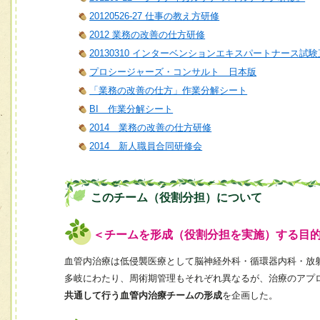
20120526-27 仕事の教え方研修
2012 業務の改善の仕方研修
20130310 インターベンションエキスパートナース試
プロシージャーズ・コンサルト 日本版
「業務の改善の仕方」作業分解シート
BI 作業分解シート
2014 業務の改善の仕方研修
2014 新人職員合同研修会
このチーム（役割分担）について
＜チームを形成（役割分担を実施）する目
血管内治療は低侵襲医療として脳神経外科・循環器内科・放
多岐にわたり、周術期管理もそれぞれ異なるが、治療のアプ
共通して行う血管内治療チームの形成
を企画した。