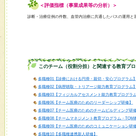
＜評価指標（事業成果等の分析）＞
診断・治療症例の件数、血管内治療に共通したパスの運用と
このチーム（役割分担）と関連する教育プロ
多職種01【診療における円滑・親切・安心プログラム
多職種02【病歴聴取・トリアージ能力教育プログラム
多職種03【フィジカルアセスメント能力教育プログラ
多職種06【チーム医療のためのリーダーシップ研修】
多職種07【チーム医療のためのチームビルディング研
多職種08【チームマネジメント教育プログラム・TQM
多職種09【チーム医療のためのコミュニケーション研
多職種10【多職種連携新人研修】