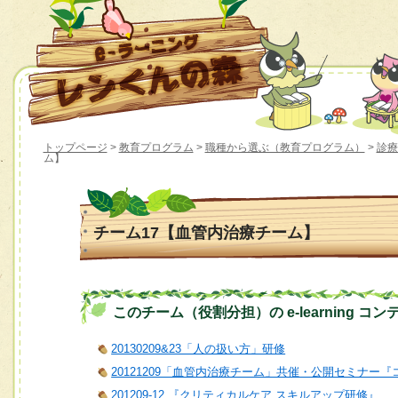
トップページ
>
教育プログラム
>
職種から選ぶ（教育プログラム）
>
診療
ム】
チーム17【血管内治療チーム】
このチーム（役割分担）の e-learning コン
20130209&23「人の扱い方」研修
20121209「血管内治療チーム」共催・公開セミナ
201209-12 『クリティカルケア スキルアップ研修』