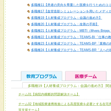
多職種11【患者の意向を尊重した医療を行うためのコ
多職種17【血管造影シミュレーションを用いたメディ
多職種19【人材養成プログラム：会議の進め方】
多職種20【人材養成プログラム：改善の手順】
多職種21【人材養成プログラム：MBTI（Myers Briggs T
多職種22【人材養成プログラム：TEAMS-BI「仕事の
多職種23【人材養成プログラム：TEAMS-BP「業務
多職種24【人材養成プログラム：TEAMS-BR「人へ
多職種19【人材養成プログラム：会議の進め方】 関
ユニット１ 医療人としての基礎能力
チーム01【病院内横断的問題解決チーム】
全人的医療を実践する医療人として、必要な基礎能力を身
チーム01【病院内横断的問題解決チーム】
チーム02【地域医療連携推進による高度医療を必要とする在宅
ける
チーム02【地域医療連携推進による高度医療を必要とする
等支援チーム】