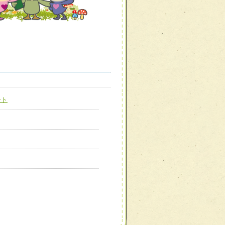
職種から選ぶ
職種から選ぶ
ート
新たな可能性を広げる
対応支援チーム】
ーム】
び効果的な指導ができる
善チーム】
患者のQOL向上チーム】