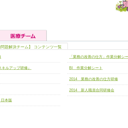
的問題解決チーム】 コンテンツ一覧
の基礎能力
ユニット４ 専門能力拡大・向上
修
「業務の改善の仕方」作業分解シ
人として、必要な基礎能力を身につ
各職種のスキルを拡大・向上させ、
題解決チーム】
チーム14【苦情・クレーム・暴力
ア スキルアップ研修』
BI 作業分解シート
ユニット５ 人材養成力
推進による高度医療を必要とする在
チーム15【人材養成エキスパートチ
力
人材養成のためのマネジメントおよ
2014 業務の改善の仕方研修
チーム16【放射線治療プロセス改
ームを組織し、強調できる
ートチーム】
2014 新人職員合同研修会
チーム17【血管内治療チーム】
 日本版
】
び、相互理解と連携を深める
チーム18【造血幹細胞移植チーム】
ム】
役割01【管理栄養士が中心となった
ーム】
役割02【DPC検証チーム】