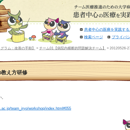
患者中心の医療を実践する
検索ページ
プライバ
ログラム：改善の手順】
>
チーム01【病院内横断的問題解決チーム】
> 2012052
仕事の教え方研修
い。
a.ac.jp/team_iryo/workshop/index.html#055