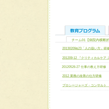
チーム01【病院内横断
ユニット１ 医療人として
20130209&23「人の扱い方」研
全人的医療を実践する医療
チーム01【病院内横断的問
201209-12 『クリティカルケ
ける
チーム02【地域医療連携
ユニット２ チーム医療構成
20120526-27 仕事の教え方研修
宅患者等支援チーム】
必要に応じて柔軟に医療チ
2012 業務の改善の仕方研修
チーム03【癌患者服薬サポ
ユニット３ 多職種連携力
プロシージャーズ・コンサルト
チーム04【口腔ケアチーム
他職種の視点とスキルを学
チーム05【せん妄対策チー
チーム06【外来化学療法チ