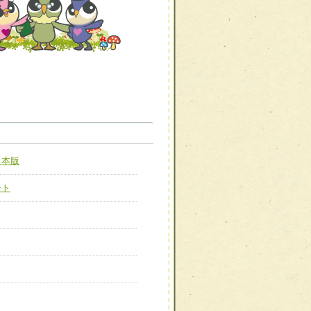
職種から選ぶ
職種から選ぶ
日本版
新たな可能性を広げる
対応支援チーム】
ート
ーム】
び効果的な指導ができる
善チーム】
患者のQOL向上チーム】