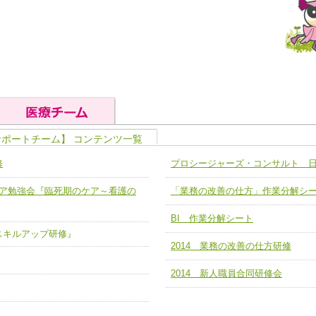
サポートチーム】 コンテンツ一覧
の基礎能力
ユニット４ 専門能力拡大・向上
修
プロシージャーズ・コンサルト 
人として、必要な基礎能力を身につ
各職種のスキルを拡大・向上させ、
題解決チーム】
チーム14【苦情・クレーム・暴力
緩和ケア勉強会『臨死期のケア～看護の
「業務の改善の仕方」作業分解シ
ユニット５ 人材養成力
推進による高度医療を必要とする在
チーム15【人材養成エキスパートチ
力
人材養成のためのマネジメントおよ
BI 作業分解シート
チーム16【放射線治療プロセス改
ア スキルアップ研修』
ームを組織し、強調できる
ートチーム】
2014 業務の改善の仕方研修
チーム17【血管内治療チーム】
】
2014 新人職員合同研修会
び、相互理解と連携を深める
チーム18【造血幹細胞移植チーム】
ム】
役割01【管理栄養士が中心となった