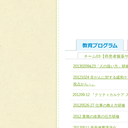
チーム03【癌患者服薬
ユニット１ 医療人として
20130209&23「人の扱い方」研
全人的医療を実践する医療
チーム01【病院内横断的問
20121024 非がんに対する
ける
チーム02【地域医療連携
視点から～』
ユニット２ チーム医療構成
宅患者等支援チーム】
201209-12 『クリティカルケ
必要に応じて柔軟に医療チ
チーム03【癌患者服薬サポ
ユニット３ 多職種連携力
20120526-27 仕事の教え方研修
チーム04【口腔ケアチーム
他職種の視点とスキルを学
2012 業務の改善の仕方研修
チーム05【せん妄対策チー
20120511 薬薬連携講演会