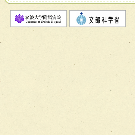
チーム07【病院職員に対する院内感染対策教育チーム】
チーム08【地域関係機関と連携した小児リハビリテーショ
チーム】
チーム09【術前から始める周術期リハビリテーションチー
ム】
チーム10【包括的リハビリテーションコンサルテーション
ーム】
チーム11【摂食・嚥下サポートチーム】
チーム12【こどもの食育支援チーム】
チーム13【非がんに対する緩和ケアチーム】