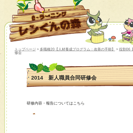
トップページ
>
多職種20【人材養成プログラム：改善の手順】
>
役割06
修会
2014 新人職員合同研修会
研修内容・報告についてはこちら