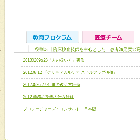
役割06【臨床検査技師を中心とした、患者満足度の
ユニット１ 医療人としての基礎能力
20130209&23「人の扱い方」研修
全人的医療を実践する医療人として、必要な基礎能力を身
チーム01【病院内横断的問題解決チーム】
201209-12 『クリティカルケア スキルアップ研修』
ける
チーム02【地域医療連携推進による高度医療を必要とする
ユニット２ チーム医療構成力
20120526-27 仕事の教え方研修
宅患者等支援チーム】
必要に応じて柔軟に医療チームを組織し、強調できる
2012 業務の改善の仕方研修
チーム03【癌患者服薬サポートチーム】
ユニット３ 多職種連携力
チーム04【口腔ケアチーム】
プロシージャーズ・コンサルト 日本版
他職種の視点とスキルを学び、相互理解と連携を深める
チーム05【せん妄対策チーム】
チーム06【外来化学療法チーム】