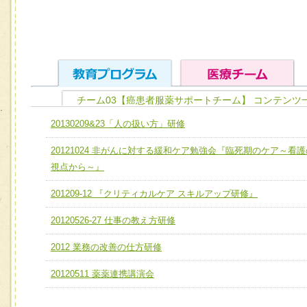
チーム03【癌患者服薬サポートチーム】 コンテンツ
ユニット１ 医療人としての基礎能力
20130209&23「人の扱い方」研修
全人的医療を実践する医療人として、必要な基礎能力を身
チーム01【病院内横断的問題解決チーム】
20121024 非がんに対する緩和ケア勉強会『臨死期のケア～看護
ける
チーム02【地域医療連携推進による高度医療を必要とする
視点から～』
ユニット２ チーム医療構成力
宅患者等支援チーム】
必要に応じて柔軟に医療チームを組織し、強調できる
201209-12 『クリティカルケア スキルアップ研修』
チーム03【癌患者服薬サポートチーム】
ユニット３ 多職種連携力
20120526-27 仕事の教え方研修
チーム04【口腔ケアチーム】
他職種の視点とスキルを学び、相互理解と連携を深める
2012 業務の改善の仕方研修
チーム05【せん妄対策チーム】
20120511 薬薬連携講演会
チーム06【外来化学療法チーム】
チーム07【病院職員に対する院内感染対策教育チーム】