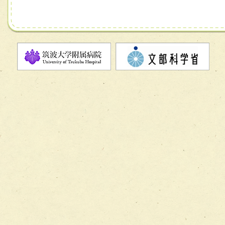
チーム08【地域関係機関と連携した小児リハビリテーショ
チーム】
チーム09【術前から始める周術期リハビリテーションチー
ム】
チーム10【包括的リハビリテーションコンサルテーション
ーム】
チーム11【摂食・嚥下サポートチーム】
チーム12【こどもの食育支援チーム】
チーム13【非がんに対する緩和ケアチーム】