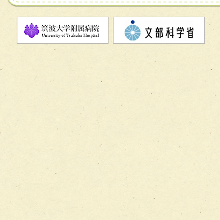
チーム07【病院職員に対する院内感染対策教育チーム】
チーム08【地域関係機関と連携した小児リハビリテーショ
チーム】
チーム09【術前から始める周術期リハビリテーションチー
ム】
チーム10【包括的リハビリテーションコンサルテーション
ーム】
チーム11【摂食・嚥下サポートチーム】
チーム12【こどもの食育支援チーム】
チーム13【非がんに対する緩和ケアチーム】