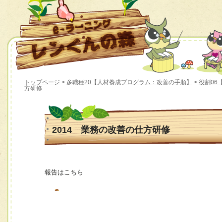
トップページ
>
多職種20【人材養成プログラム：改善の手順】
>
役割06
方研修
2014 業務の改善の仕方研修
報告はこちら