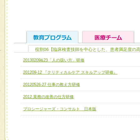
役割06【臨床検査技師を中心とした、患者満足度の
ユニット１ 医療人としての基礎能力
20130209&23「人の扱い方」研修
全人的医療を実践する医療人として、必要な基礎能力を身
チーム01【病院内横断的問題解決チーム】
201209-12 『クリティカルケア スキルアップ研修』
ける
チーム02【地域医療連携推進による高度医療を必要とする
ユニット２ チーム医療構成力
20120526-27 仕事の教え方研修
宅患者等支援チーム】
必要に応じて柔軟に医療チームを組織し、強調できる
2012 業務の改善の仕方研修
チーム03【癌患者服薬サポートチーム】
ユニット３ 多職種連携力
チーム04【口腔ケアチーム】
プロシージャーズ・コンサルト 日本版
他職種の視点とスキルを学び、相互理解と連携を深める
チーム05【せん妄対策チーム】
チーム06【外来化学療法チーム】