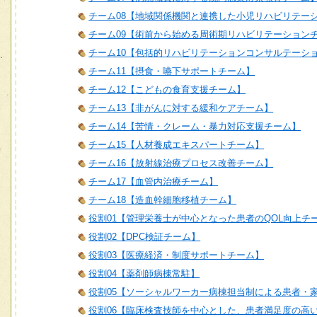
チーム08【地域関係機関と連携した小児リハビリテー
チーム09【術前から始める周術期リハビリテーション
チーム10【包括的リハビリテーションコンサルテーシ
チーム11【摂食・嚥下サポートチーム】
チーム12【こどもの食育支援チーム】
チーム13【非がんに対する緩和ケアチーム】
チーム14【苦情・クレーム・暴力対応支援チーム】
チーム15【人材養成エキスパートチーム】
チーム16【放射線治療プロセス改善チーム】
チーム17【血管内治療チーム】
チーム18【造血幹細胞移植チーム】
役割01【管理栄養士が中心となった患者のQOL向上チ
役割02【DPC検証チーム】
役割03【医療経済・制度サポートチーム】
役割04【薬剤師病棟常駐】
役割05【ソーシャルワーカー病棟担当制による患者・
役割06【臨床検査技師を中心とした、患者満足度の高