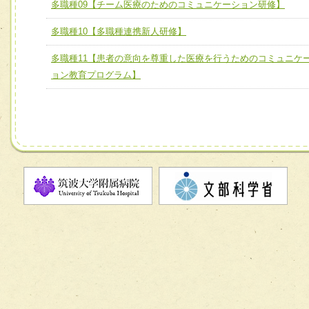
多職種09【チーム医療のためのコミュニケーション研修】
チーム07【病院職員に対する院内感染対策教育チーム】
多職種10【多職種連携新人研修】
チーム08【地域関係機関と連携した小児リハビリテーショ
チーム】
多職種11【患者の意向を尊重した医療を行うためのコミュニケ
チーム09【術前から始める周術期リハビリテーションチー
ョン教育プログラム】
ム】
チーム10【包括的リハビリテーションコンサルテーション
ーム】
チーム11【摂食・嚥下サポートチーム】
チーム12【こどもの食育支援チーム】
チーム13【非がんに対する緩和ケアチーム】