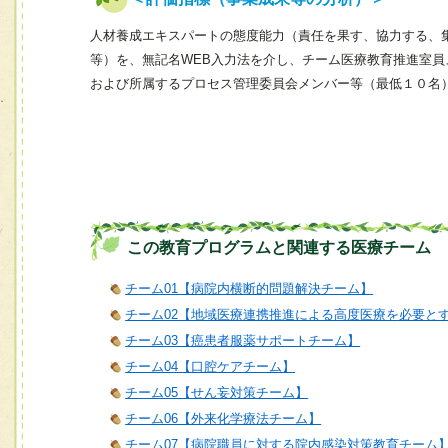
人材養成エキスパートの態度能力（責任を果す、協力する、
等）を、無記名WEB入力法を介し、チーム医療教育推進室
および所属するプロセス管理委員会メンバー等（最低１０名
この教育プログラムと関連する医療チーム
チーム01【病院内横断的問題解決チーム】
チーム02【地域医療連携推進による高度医療を必要と
チーム03【癌患者服薬サポートチーム】
チーム04【口腔ケアチーム】
チーム05【せん妄対策チーム】
チーム06【外来化学療法チーム】
チーム07【病院職員に対する院内感染対策教育チーム