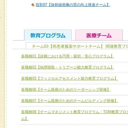
役割07【放射線画像の質の向上推進チーム】
チーム03【癌患者服薬サポートチーム】 関連教育プ
ユニット１ 医療人としての基礎能力
多職種01【診療における円滑・親切・安心プログラム】
全人的医療を実践する医療人として、必要な基礎能力を身
チーム01【病院内横断的問題解決チーム】
多職種02【病歴聴取・トリアージ能力教育プログラム】
ける
チーム02【地域医療連携推進による高度医療を必要とする
ユニット２ チーム医療構成力
多職種03【フィジカルアセスメント能力教育プログラム】
宅患者等支援チーム】
必要に応じて柔軟に医療チームを組織し、強調できる
多職種06【チーム医療のためのリーダーシップ研修】
チーム03【癌患者服薬サポートチーム】
ユニット３ 多職種連携力
チーム04【口腔ケアチーム】
多職種07【チーム医療のためのチームビルディング研修】
他職種の視点とスキルを学び、相互理解と連携を深める
チーム05【せん妄対策チーム】
多職種08【チームマネジメント教育プログラム・TQM教育プロ
ム】
チーム06【外来化学療法チーム】