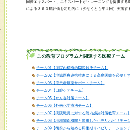
同僚エキスパート、エキスパートがトレーニングを提供する
による３６０度評価を定期的に（少なくとも年１回）実施す
この教育プログラムと関連する医療チーム
チーム01【病院内横断的問題解決チーム】
チーム02【地域医療連携推進による高度医療を必要と
チーム03【癌患者服薬サポートチーム】
チーム04【口腔ケアチーム】
チーム05【せん妄対策チーム】
チーム06【外来化学療法チーム】
チーム07【病院職員に対する院内感染対策教育チーム
チーム08【地域関係機関と連携した小児リハビリテー
チーム09【術前から始める周術期リハビリテーション