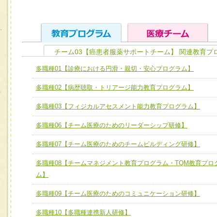
チーム03【癌患者服薬サポートチーム】 関連教育プ
ユニット１ 医療人としての基礎能力
多職種01【診療における円滑・親切・安心プログラム】
全人的医療を実践する医療人として、必要な基礎能力を身
チーム01【病院内横断的問題解決チーム】
多職種02【病歴聴取・トリアージ能力教育プログラム】
ける
チーム02【地域医療連携推進による高度医療を必要とする
ユニット２ チーム医療構成力
多職種03【フィジカルアセスメント能力教育プログラム】
宅患者等支援チーム】
必要に応じて柔軟に医療チームを組織し、強調できる
多職種06【チーム医療のためのリーダーシップ研修】
チーム03【癌患者服薬サポートチーム】
ユニット３ 多職種連携力
チーム04【口腔ケアチーム】
多職種07【チーム医療のためのチームビルディング研修】
他職種の視点とスキルを学び、相互理解と連携を深める
チーム05【せん妄対策チーム】
多職種08【チームマネジメント教育プログラム・TQM教育プロ
ム】
チーム06【外来化学療法チーム】
多職種09【チーム医療のためのコミュニケーション研修】
チーム07【病院職員に対する院内感染対策教育チーム】
多職種10【多職種連携新人研修】
チーム08【地域関係機関と連携した小児リハビリテーショ