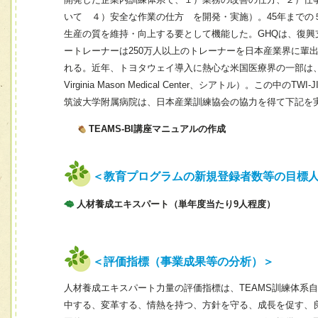
いて ４）安全な作業の仕方 を開発・実施）。45年までの
生産の質を維持・向上する要として機能した。GHQは、復興支
ートレーナーは250万人以上のトレーナーを日本産業界に輩
れる。近年、トヨタウェイ導入に熱心な米国医療界の一部は、TWI
Virginia Mason Medical Center、シアトル）。こ
筑波大学附属病院は、日本産業訓練協会の協力を得て下記を
TEAMS-BI講座マニュアルの作成
＜教育プログラムの新規登録者数等の目標
人材養成エキスパート（単年度当たり9人程度）
＜評価指標（事業成果等の分析）＞
人材養成エキスパート力量の評価指標は、TEAMS訓練体系
中する、変革する、情熱を持つ、方針を守る、成長を促す、