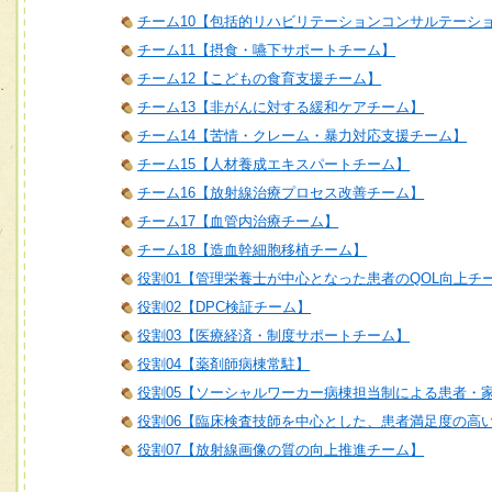
チーム10【包括的リハビリテーションコンサルテーシ
チーム11【摂食・嚥下サポートチーム】
チーム12【こどもの食育支援チーム】
チーム13【非がんに対する緩和ケアチーム】
チーム14【苦情・クレーム・暴力対応支援チーム】
チーム15【人材養成エキスパートチーム】
チーム16【放射線治療プロセス改善チーム】
チーム17【血管内治療チーム】
チーム18【造血幹細胞移植チーム】
役割01【管理栄養士が中心となった患者のQOL向上チ
役割02【DPC検証チーム】
役割03【医療経済・制度サポートチーム】
役割04【薬剤師病棟常駐】
役割05【ソーシャルワーカー病棟担当制による患者・
役割06【臨床検査技師を中心とした、患者満足度の高
役割07【放射線画像の質の向上推進チーム】