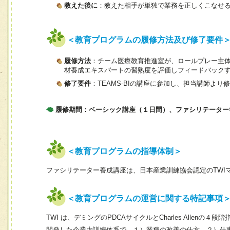
教えた後に
：教えた相手が単独で業務を正しくこなせ
＜教育プログラムの履修方法及び修了要件
履修方法
：チーム医療教育推進室が、ロールプレー主
材養成エキスパートの習熟度を評価しフィードバック
修了要件
：TEAMS-BIの講座に参加し、担当講師より
履修期間：ベーシック講座（１日間）、ファシリテーター
＜教育プログラムの指導体制＞
ファシリテーター養成講座は、日本産業訓練協会認定のTWI
＜教育プログラムの運営に関する特記事項
TWI は、デミングのPDCAサイクルとCharles Allenの４段階
開発した企業内訓練体系で、１）業務の改善の仕方、２）仕