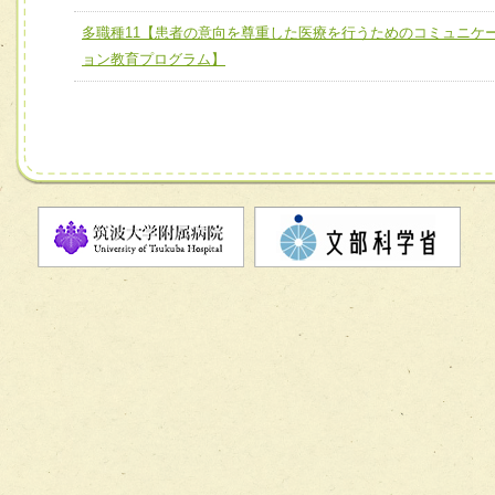
チーム】
多職種11【患者の意向を尊重した医療を行うためのコミュニケ
チーム09【術前から始める周術期リハビリテーションチー
ョン教育プログラム】
ム】
チーム10【包括的リハビリテーションコンサルテーション
ーム】
チーム11【摂食・嚥下サポートチーム】
チーム12【こどもの食育支援チーム】
チーム13【非がんに対する緩和ケアチーム】