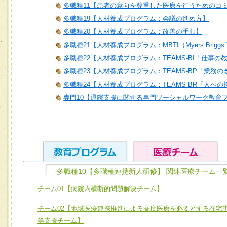
多職種11【患者の意向を尊重した医療を行うためのコ
多職種19【人材養成プログラム：会議の進め方】
多職種20【人材養成プログラム：改善の手順】
多職種21【人材養成プログラム：MBTI（Myers Briggs T
多職種22【人材養成プログラム：TEAMS-BI「仕事の
多職種23【人材養成プログラム：TEAMS-BP「業務
多職種24【人材養成プログラム：TEAMS-BR「人へ
専門10【退院支援に関する専門ソーシャルワーク教育
多職種10【多職種連携新人研修】 関連医療チーム一
ユニット１ 医療人としての基礎能力
チーム01【病院内横断的問題解決チーム】
全人的医療を実践する医療人として、必要な基礎能力を身
チーム01【病院内横断的問題解決チーム】
チーム02【地域医療連携推進による高度医療を必要とする在宅
ける
チーム02【地域医療連携推進による高度医療を必要とする
等支援チーム】
ユニット２ チーム医療構成力