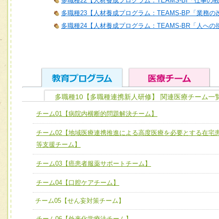
多職種22【人材養成プログラム：TEAMS-BI「仕事の
多職種23【人材養成プログラム：TEAMS-BP「業務
多職種24【人材養成プログラム：TEAMS-BR「人へ
多職種10【多職種連携新人研修】 関連医療チーム一
ユニット１ 医療人としての基礎能力
チーム01【病院内横断的問題解決チーム】
全人的医療を実践する医療人として、必要な基礎能力を身
チーム01【病院内横断的問題解決チーム】
チーム02【地域医療連携推進による高度医療を必要とする在宅
ける
チーム02【地域医療連携推進による高度医療を必要とする
等支援チーム】
ユニット２ チーム医療構成力
宅患者等支援チーム】
必要に応じて柔軟に医療チームを組織し、強調できる
チーム03【癌患者服薬サポートチーム】
チーム03【癌患者服薬サポートチーム】
ユニット３ 多職種連携力
チーム04【口腔ケアチーム】
チーム04【口腔ケアチーム】
他職種の視点とスキルを学び、相互理解と連携を深める
チーム05【せん妄対策チーム】
チーム05【せん妄対策チーム】
チーム06【外来化学療法チーム】