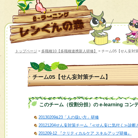
トップページ
>
多職種10【多職種連携新人研修】
> チーム05【せん妄対
チーム05【せん妄対策チーム】
このチーム（役割分担）の e-learning コン
20130209&23「人の扱い方」研修
20121204せん妄対策チーム『≪せん妄に気付く≫診
201209-12 『クリティカルケア スキルアップ研修』