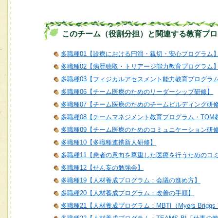
このチーム（役割分担）と関連する教育プロ
多職種01【診療における円滑・親切・安心プログラム
多職種02【病歴聴取・トリアージ能力教育プログラム
多職種03【フィジカルアセスメント能力教育プログラ
多職種06【チーム医療のためのリーダーシップ研修】
多職種07【チーム医療のためのチームビルディング研
多職種08【チームマネジメント教育プログラム・TQM
多職種09【チーム医療のためのコミュニケーション研
多職種10【多職種連携新人研修】
多職種11【患者の意向を尊重した医療を行うためのコ
多職種12【せん妄の勉強会】
多職種19【人材養成プログラム：会議の進め方】
多職種20【人材養成プログラム：改善の手順】
多職種21【人材養成プログラム：MBTI（Myers Briggs T