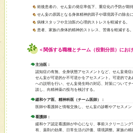
術後患者の、せん妄の発症率低下、重症化の予防が期
せん妄の原因となる身体精神的因子や環境因子の除去
病棟スタッフや主治医の心理的ストレスを軽減する。
患者、家族の身体的精神的ストレス、苦痛を軽減する
＜関係する職種とチーム（役割分担）にお
主治医：
認知症の有無、全身状態アセスメントなど、せん妄発症
せん妄が可逆的か不可逆かをアセスメント。可逆的であ
への説明を行い、せん妄発生時の対応、対策についてチ
談し、向精神薬の投与を検討する。
緩和ケア医、精神科医（チーム医師）：
医師や看護師と情報交換し、せん妄の診断やアセスメン
看護師：
緩和ケア認定看護師が中心になり、事前スクリーニング
有、薬剤の効果、日常生活の評価、環境調整。家族の精