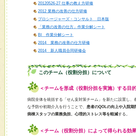
20120526-27 仕事の教え方研修
2012 業務の改善の仕方研修
プロシージャーズ・コンサルト 日本版
「業務の改善の仕方」作業分解シート
BI 作業分解シート
2014 業務の改善の仕方研修
2014 新人職員合同研修会
このチーム（役割分担）について
＜チームを形成（役割分担を実施）する目
病院全体を統括する「せん妄対策チーム」を新たに設置し、
な予防や初期介入を行うことで、
患者のQOLの向上や入院期
病棟スタッフの業務負担、心理的ストレス等を軽減
する。
＜チーム（役割分担）によって得られる効