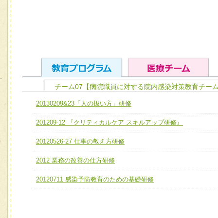
チーム07【病院職員に対する院内感染対策教育チーム
ユニット１ 医療人としての基礎能力
20130209&23「人の扱い方」研修
全人的医療を実践する医療人として、必要な基礎能力を身
チーム01【病院内横断的問題解決チーム】
201209-12 『クリティカルケア スキルアップ研修』
ける
チーム02【地域医療連携推進による高度医療を必要とする
ユニット２ チーム医療構成力
20120526-27 仕事の教え方研修
宅患者等支援チーム】
必要に応じて柔軟に医療チームを組織し、強調できる
2012 業務の改善の仕方研修
チーム03【癌患者服薬サポートチーム】
ユニット３ 多職種連携力
チーム04【口腔ケアチーム】
20120711 感染予防教育のための基礎研修
他職種の視点とスキルを学び、相互理解と連携を深める
チーム05【せん妄対策チーム】
チーム06【外来化学療法チーム】