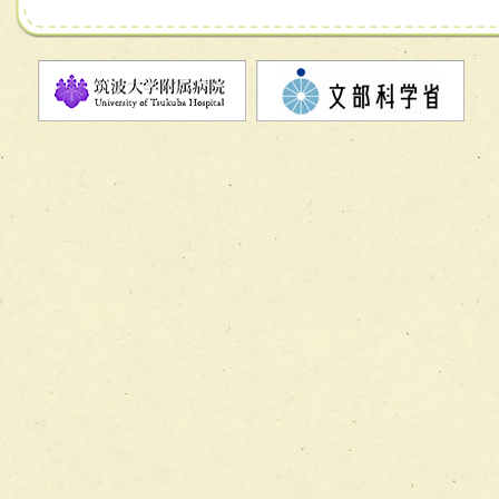
チーム07【病院職員に対する院内感染対策教育チーム】
チーム08【地域関係機関と連携した小児リハビリテーショ
チーム】
チーム09【術前から始める周術期リハビリテーションチー
ム】
チーム10【包括的リハビリテーションコンサルテーション
ーム】
チーム11【摂食・嚥下サポートチーム】
チーム12【こどもの食育支援チーム】
チーム13【非がんに対する緩和ケアチーム】