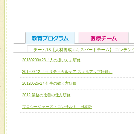
チーム15【人材養成エキスパートチーム】 コンテン
ユニット１ 医療人としての基礎能力
20130209&23「人の扱い方」研修
全人的医療を実践する医療人として、必要な基礎能力を身
チーム01【病院内横断的問題解決チーム】
201209-12 『クリティカルケア スキルアップ研修』
ける
チーム02【地域医療連携推進による高度医療を必要とする
ユニット２ チーム医療構成力
20120526-27 仕事の教え方研修
宅患者等支援チーム】
必要に応じて柔軟に医療チームを組織し、強調できる
2012 業務の改善の仕方研修
チーム03【癌患者服薬サポートチーム】
ユニット３ 多職種連携力
チーム04【口腔ケアチーム】
プロシージャーズ・コンサルト 日本版
他職種の視点とスキルを学び、相互理解と連携を深める
チーム05【せん妄対策チーム】
チーム06【外来化学療法チーム】