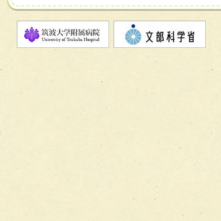
チーム07【病院職員に対する院内感染対策教育チーム】
チーム08【地域関係機関と連携した小児リハビリテーショ
チーム】
チーム09【術前から始める周術期リハビリテーションチー
ム】
チーム10【包括的リハビリテーションコンサルテーション
ーム】
チーム11【摂食・嚥下サポートチーム】
チーム12【こどもの食育支援チーム】
チーム13【非がんに対する緩和ケアチーム】