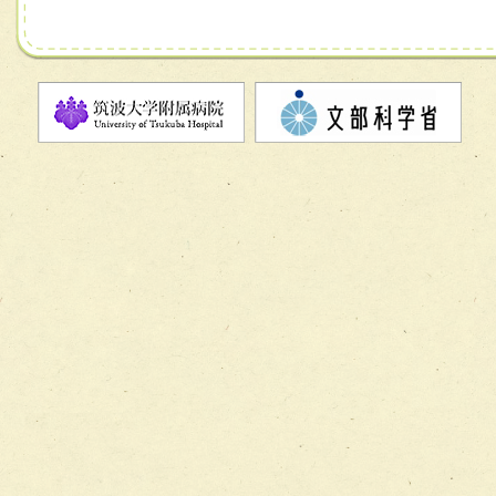
ユニット２ チーム医療構成力
宅患者等支援チーム】
必要に応じて柔軟に医療チームを組織し、強調できる
チーム03【癌患者服薬サポートチーム】
ユニット３ 多職種連携力
チーム04【口腔ケアチーム】
他職種の視点とスキルを学び、相互理解と連携を深める
チーム05【せん妄対策チーム】
チーム06【外来化学療法チーム】
チーム07【病院職員に対する院内感染対策教育チーム】
チーム08【地域関係機関と連携した小児リハビリテーショ
チーム】
チーム09【術前から始める周術期リハビリテーションチー
ム】
チーム10【包括的リハビリテーションコンサルテーション
ーム】
チーム11【摂食・嚥下サポートチーム】