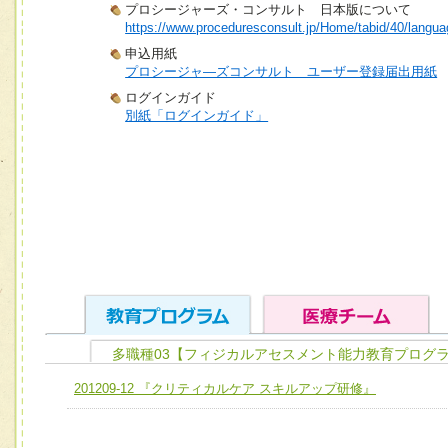
プロシージャーズ・コンサルト 日本版について
https://www.proceduresconsult.jp/Home/tabid/40/langua
申込用紙
プロシージャ―ズコンサルト ユーザー登録届出用紙
ログインガイド
別紙「ログインガイド」
多職種03【フィジカルアセスメント能力教育プログラ
ユニット１ 医療人としての基礎能力
201209-12 『クリティカルケア スキルアップ研修』
全人的医療を実践する医療人として、必要な基礎能力を身
チーム01【病院内横断的問題解決チーム】
ける
チーム02【地域医療連携推進による高度医療を必要とする