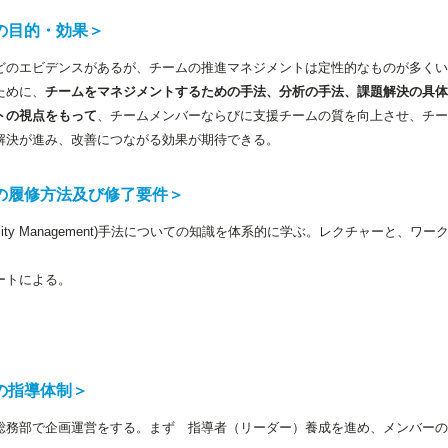
の目的・効果＞
どのエビデンスがあるが、チームの推進マネジメントは定性的なものが多くい
ために、
チームをマネジメントするための手法、分析の手法、課題解決の具体
トの視点をもって
、チームメンバーならびに支援チームの質を向上させ、チー
解決が進み、改善につながる効果が期待できる。
の履修方法及び修了要件＞
 quality Management)手法についての知識を体系的に学ぶ。レクチャーと
ートによる。
の指導体制＞
総務部で企画運営をする。まず 指導者（リーダー）養成を進め、メンバーの