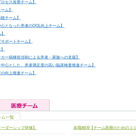
プロセス改善チーム】
チーム】
移植チーム】
中心となった患者のQOL向上チーム】
ム】
度サポートチーム】
駐】
ーカー病棟担当制による患者・家族への支援】
を中心とした、患者満足度の高い臨床検査推進チーム】
質の向上推進チーム】
ラム一覧
の基礎能力
ユニット４ 専門能力拡大・向上
リーダーシップ研修】
多職種09【チーム医療のためのコ
人として、必要な基礎能力を身につ
各職種のスキルを拡大・向上させ、
題解決チーム】
チーム14【苦情・クレーム・暴力