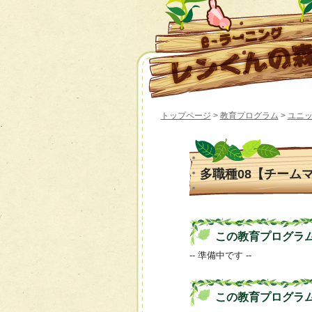
トップページ
>
教育プログラム
>
ユニ
多職種08【チーム
この教育プログラムの 
-- 準備中です --
この教育プログラ