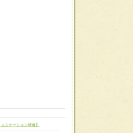
職種から選ぶ
職種から選ぶ
ミュニケーション研修】
新たな可能性を広げる
対応支援チーム】