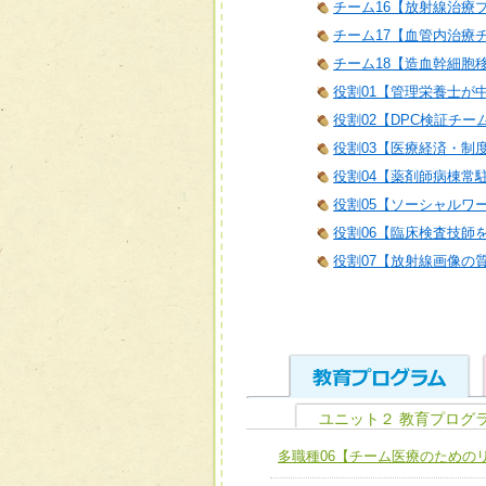
チーム16【放射線治療
チーム17【血管内治療
チーム18【造血幹細胞
役割01【管理栄養士が
役割02【DPC検証チー
役割03【医療経済・制
役割04【薬剤師病棟常
役割05【ソーシャルワ
役割06【臨床検査技師
役割07【放射線画像の
ユニット２ 教育プログ
ユニット１ 医療人として
多職種06【チーム医療のための
全人的医療を実践する医療
チーム01【病院内横断的問