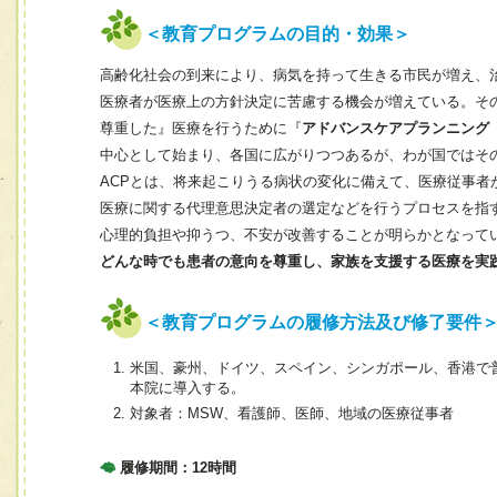
＜教育プログラムの目的・効果＞
高齢化社会の到来により、病気を持って生きる市民が増え、
医療者が医療上の方針決定に苦慮する機会が増えている。そ
尊重した』医療を行うために『
アドバンスケアプランニング
中心として始まり、各国に広がりつつあるが、わが国ではそ
ACPとは、将来起こりうる病状の変化に備えて、医療従事
医療に関する代理意思決定者の選定などを行うプロセスを指
心理的負担や抑うつ、不安が改善することが明らかとなって
どんな時でも患者の意向を尊重し、家族を支援する医療を実
＜教育プログラムの履修方法及び修了要件
米国、豪州、ドイツ、スペイン、シンガポール、香港で普及して
本院に導入する。
対象者：MSW、看護師、医師、地域の医療従事者
履修期間：12時間