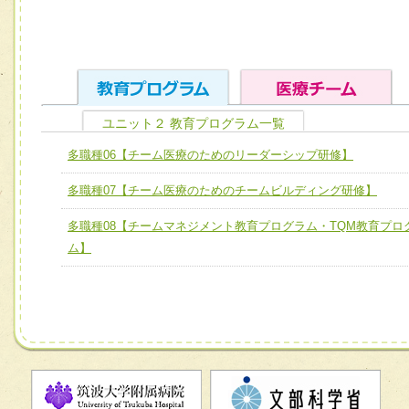
ユニット２ 教育プログラム一覧
ユニット１ 医療人としての基礎能力
多職種06【チーム医療のためのリーダーシップ研修】
全人的医療を実践する医療人として、必要な基礎能力を身
チーム01【病院内横断的問題解決チーム】
多職種07【チーム医療のためのチームビルディング研修】
ける
チーム02【地域医療連携推進による高度医療を必要とする
ユニット２ チーム医療構成力
多職種08【チームマネジメント教育プログラム・TQM教育プロ
宅患者等支援チーム】
必要に応じて柔軟に医療チームを組織し、強調できる
ム】
チーム03【癌患者服薬サポートチーム】
ユニット３ 多職種連携力
チーム04【口腔ケアチーム】
他職種の視点とスキルを学び、相互理解と連携を深める
チーム05【せん妄対策チーム】
チーム06【外来化学療法チーム】
チーム07【病院職員に対する院内感染対策教育チーム】