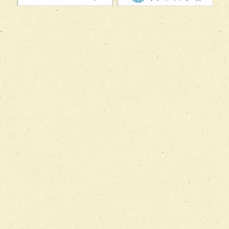
チーム08【地域関係機関と連携した小児リハビリテーショ
チーム】
チーム09【術前から始める周術期リハビリテーションチー
ム】
チーム10【包括的リハビリテーションコンサルテーション
ーム】
チーム11【摂食・嚥下サポートチーム】
チーム12【こどもの食育支援チーム】
チーム13【非がんに対する緩和ケアチーム】