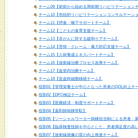
チーム09【術前から始める周術期リハビリテーション
チーム10【包括的リハビリテーションコンサルテーシ
チーム11【摂食・嚥下サポートチーム】
チーム12【こどもの食育支援チーム】
チーム13【非がんに対する緩和ケアチーム】
チーム14【苦情・クレーム・暴力対応支援チーム】
チーム15【人材養成エキスパートチーム】
チーム16【放射線治療プロセス改善チーム】
チーム17【血管内治療チーム】
チーム18【造血幹細胞移植チーム】
役割01【管理栄養士が中心となった患者のQOL向上チ
役割02【DPC検証チーム】
役割03【医療経済・制度サポートチーム】
役割04【薬剤師病棟常駐】
役割05【ソーシャルワーカー病棟担当制による患者・
役割06【臨床検査技師を中心とした、患者満足度の高
役割07【放射線画像の質の向上推進チーム】