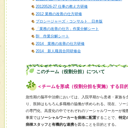
20120526-27 仕事の教え方研修
2012 業務の改善の仕方研修
プロシージャーズ・コンサルト 日本版
「業務の改善の仕方」作業分解シート
BI 作業分解シート
2014 業務の改善の仕方研修
2014 新人職員合同研修会
このチーム（役割分担）について
＜チームを形成（役割分担を実施）する目
急性期の脳卒中治療においては、入院早期から患者・家族を
り、医師はもちろん多職種の協働が求められる。現在、ソー
の専門化、高度化の中でそれぞれのソーシャルワーカーが複
事業では
ソーシャルワーカーを病棟に配置
することで、
特定
病棟スタッフと有機的な連携
を図ることを目的とする。