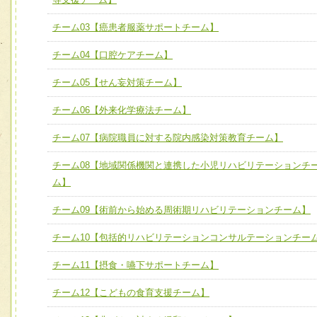
ユニット２ チーム医療構成力
宅患者等支援チーム】
必要に応じて柔軟に医療チームを組織し、強調できる
チーム03【癌患者服薬サポートチーム】
チーム03【癌患者服薬サポートチーム】
ユニット３ 多職種連携力
チーム04【口腔ケアチーム】
チーム04【口腔ケアチーム】
他職種の視点とスキルを学び、相互理解と連携を深める
チーム05【せん妄対策チーム】
チーム05【せん妄対策チーム】
チーム06【外来化学療法チーム】
チーム06【外来化学療法チーム】
チーム07【病院職員に対する院内感染対策教育チーム】
チーム07【病院職員に対する院内感染対策教育チーム】
チーム08【地域関係機関と連携した小児リハビリテーションチ
チーム08【地域関係機関と連携した小児リハビリテーショ
ム】
チーム】
チーム09【術前から始める周術期リハビリテーションチー
チーム09【術前から始める周術期リハビリテーションチーム】
ム】
チーム10【包括的リハビリテーションコンサルテーションチー
チーム10【包括的リハビリテーションコンサルテーション
チーム11【摂食・嚥下サポートチーム】
ーム】
チーム12【こどもの食育支援チーム】
チーム11【摂食・嚥下サポートチーム】