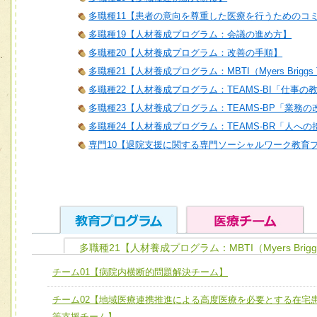
多職種11【患者の意向を尊重した医療を行うためのコ
多職種19【人材養成プログラム：会議の進め方】
多職種20【人材養成プログラム：改善の手順】
多職種21【人材養成プログラム：MBTI（Myers Briggs T
多職種22【人材養成プログラム：TEAMS-BI「仕事の
多職種23【人材養成プログラム：TEAMS-BP「業務
多職種24【人材養成プログラム：TEAMS-BR「人へ
専門10【退院支援に関する専門ソーシャルワーク教育
多職種21【人材養成プログラム：MBTI（Myers Brigg
ユニット１ 医療人としての基礎能力
チーム01【病院内横断的問題解決チーム】
全人的医療を実践する医療人として、必要な基礎能力を身
チーム01【病院内横断的問題解決チーム】
チーム02【地域医療連携推進による高度医療を必要とする在宅
ける
チーム02【地域医療連携推進による高度医療を必要とする
等支援チーム】