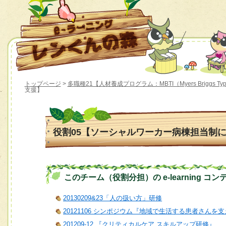
トップページ
>
多職種21【人材養成プログラム：MBTI（Myers Briggs Type
支援】
役割05【ソーシャルワーカー病棟担当制
このチーム（役割分担）の e-learning コン
20130209&23「人の扱い方」研修
20121106 シンポジウム『地域で生活する患者さん
201209-12 『クリティカルケア スキルアップ研修』