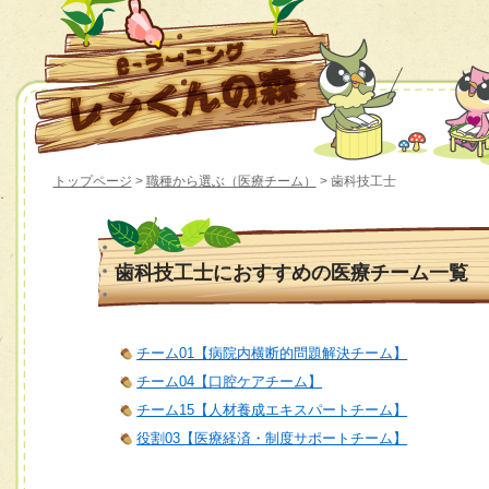
トップページ
>
職種から選ぶ（医療チーム）
> 歯科技工士
歯科技工士におすすめの医療チーム一覧
チーム01【病院内横断的問題解決チーム】
チーム04【口腔ケアチーム】
チーム15【人材養成エキスパートチーム】
役割03【医療経済・制度サポートチーム】