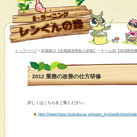
トップページ
>
多職種10【多職種連携新人研修】
>
チーム08【地域関係
2012 業務の改善の仕方研修
詳しくはこちらをご覧ください。
http://www.hosp.tsukuba.ac.jp/team_iryo/workshop/ind