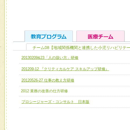
チーム08【地域関係機関と連携した小児リハビリテ
ユニット１ 医療人としての基礎能力
20130209&23「人の扱い方」研修
全人的医療を実践する医療人として、必要な基礎能力を身
チーム01【病院内横断的問題解決チーム】
201209-12 『クリティカルケア スキルアップ研修』
ける
チーム02【地域医療連携推進による高度医療を必要とする
ユニット２ チーム医療構成力
20120526-27 仕事の教え方研修
宅患者等支援チーム】
必要に応じて柔軟に医療チームを組織し、強調できる
2012 業務の改善の仕方研修
チーム03【癌患者服薬サポートチーム】
ユニット３ 多職種連携力
プロシージャーズ・コンサルト 日本版
チーム04【口腔ケアチーム】
他職種の視点とスキルを学び、相互理解と連携を深める
チーム05【せん妄対策チーム】
チーム06【外来化学療法チーム】