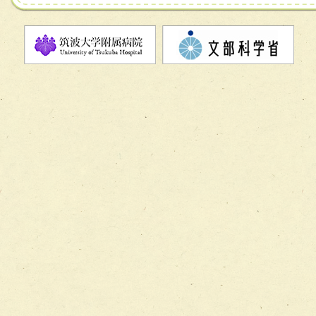
チーム07【病院職員に対する院内感染対策教育チーム】
チーム08【地域関係機関と連携した小児リハビリテーショ
チーム】
チーム09【術前から始める周術期リハビリテーションチー
ム】
チーム10【包括的リハビリテーションコンサルテーション
ーム】
チーム11【摂食・嚥下サポートチーム】
チーム12【こどもの食育支援チーム】
チーム13【非がんに対する緩和ケアチーム】