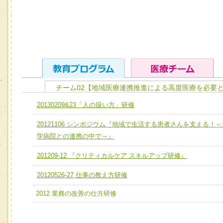
チーム02【地域医療連携推進による高度医療を必要
ユニット１ 医療人としての基礎能力
20130209&23「人の扱い方」研修
全人的医療を実践する医療人として、必要な基礎能力を身
チーム01【病院内横断的問題解決チーム】
20121106 シンポジウム『地域で生活する患者さんを支える！～
ける
チーム02【地域医療連携推進による高度医療を必要とする
学病院との連携の中で～』
ユニット２ チーム医療構成力
宅患者等支援チーム】
必要に応じて柔軟に医療チームを組織し、強調できる
201209-12 『クリティカルケア スキルアップ研修』
チーム03【癌患者服薬サポートチーム】
ユニット３ 多職種連携力
20120526-27 仕事の教え方研修
チーム04【口腔ケアチーム】
他職種の視点とスキルを学び、相互理解と連携を深める
2012 業務の改善の仕方研修
チーム05【せん妄対策チーム】
チーム06【外来化学療法チーム】