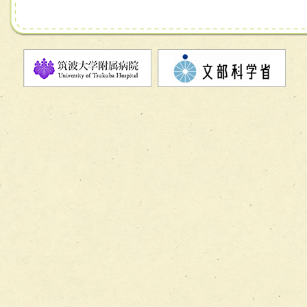
チーム07【病院職員に対する院内感染対策教育チーム】
チーム08【地域関係機関と連携した小児リハビリテーショ
チーム】
チーム09【術前から始める周術期リハビリテーションチー
ム】
チーム10【包括的リハビリテーションコンサルテーション
ーム】
チーム11【摂食・嚥下サポートチーム】
チーム12【こどもの食育支援チーム】
チーム13【非がんに対する緩和ケアチーム】