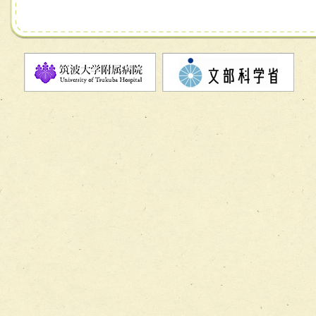
チーム07【病院職員に対する院内感染対策教育チーム】
チーム08【地域関係機関と連携した小児リハビリテーショ
チーム】
チーム09【術前から始める周術期リハビリテーションチー
ム】
チーム10【包括的リハビリテーションコンサルテーション
ーム】
チーム11【摂食・嚥下サポートチーム】
チーム12【こどもの食育支援チーム】
チーム13【非がんに対する緩和ケアチーム】