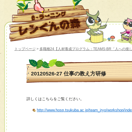
トップページ
>
多職種24【人材養成プログラム：TEAMS-BR「人への接
20120526-27 仕事の教え方研修
詳しくはこちらをご覧ください。
http://www.hosp.tsukuba.ac.jp/team_iryo/workshop/ind