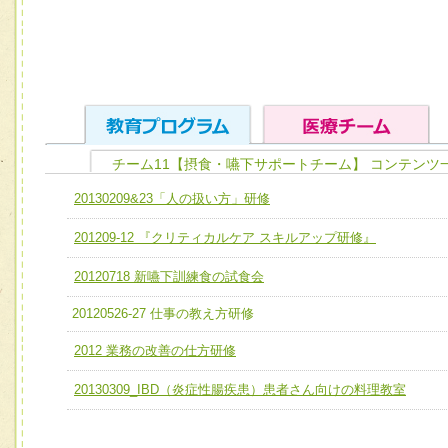
チーム11【摂食・嚥下サポートチーム】 コンテンツ
ユニット１ 医療人としての基礎能力
20130209&23「人の扱い方」研修
全人的医療を実践する医療人として、必要な基礎能力を身
チーム01【病院内横断的問題解決チーム】
201209-12 『クリティカルケア スキルアップ研修』
ける
チーム02【地域医療連携推進による高度医療を必要とする
ユニット２ チーム医療構成力
20120718 新嚥下訓練食の試食会
宅患者等支援チーム】
必要に応じて柔軟に医療チームを組織し、強調できる
20120526-27 仕事の教え方研修
チーム03【癌患者服薬サポートチーム】
ユニット３ 多職種連携力
2012 業務の改善の仕方研修
チーム04【口腔ケアチーム】
他職種の視点とスキルを学び、相互理解と連携を深める
チーム05【せん妄対策チーム】
20130309_IBD（炎症性腸疾患）患者さん向けの料理教室
チーム06【外来化学療法チーム】