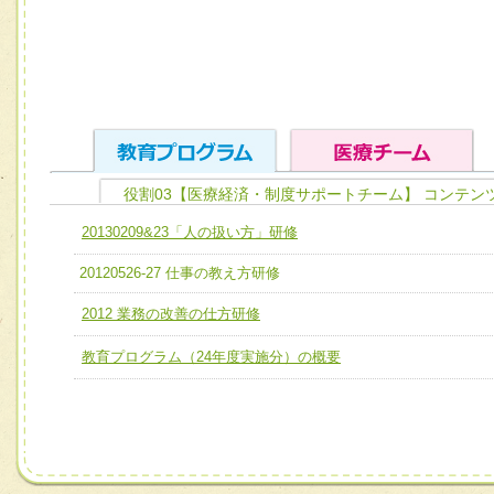
役割03【医療経済・制度サポートチーム】 コンテン
ユニット１ 医療人としての基礎能力
20130209&23「人の扱い方」研修
全人的医療を実践する医療人として、必要な基礎能力を身
チーム01【病院内横断的問題解決チーム】
20120526-27 仕事の教え方研修
ける
チーム02【地域医療連携推進による高度医療を必要とする
2012 業務の改善の仕方研修
ユニット２ チーム医療構成力
宅患者等支援チーム】
必要に応じて柔軟に医療チームを組織し、強調できる
教育プログラム（24年度実施分）の概要
チーム03【癌患者服薬サポートチーム】
ユニット３ 多職種連携力
チーム04【口腔ケアチーム】
他職種の視点とスキルを学び、相互理解と連携を深める
チーム05【せん妄対策チーム】
チーム06【外来化学療法チーム】