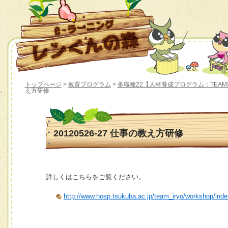
トップページ
>
教育プログラム
>
多職種22【人材養成プログラム：TEAM
え方研修
20120526-27 仕事の教え方研修
詳しくはこちらをご覧ください。
http://www.hosp.tsukuba.ac.jp/team_iryo/workshop/ind