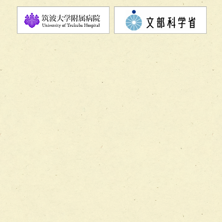
チーム07【病院職員に対する院内感染対策教育チーム】
チーム08【地域関係機関と連携した小児リハビリテーショ
チーム】
チーム09【術前から始める周術期リハビリテーションチー
ム】
チーム10【包括的リハビリテーションコンサルテーション
ーム】
チーム11【摂食・嚥下サポートチーム】
チーム12【こどもの食育支援チーム】
チーム13【非がんに対する緩和ケアチーム】