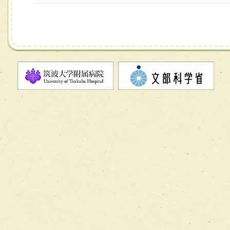
チーム06【外来化学療法チーム】
チーム07【病院職員に対する院内感染対策教育チーム】
チーム08【地域関係機関と連携した小児リハビリテーショ
チーム】
チーム09【術前から始める周術期リハビリテーションチー
ム】
チーム10【包括的リハビリテーションコンサルテーション
ーム】
チーム11【摂食・嚥下サポートチーム】
チーム12【こどもの食育支援チーム】
チーム13【非がんに対する緩和ケアチーム】