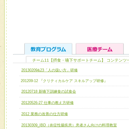
チーム11【摂食・嚥下サポートチーム】 コンテンツ
ユニット１ 医療人としての基礎能力
20130209&23「人の扱い方」研修
全人的医療を実践する医療人として、必要な基礎能力を身
チーム01【病院内横断的問題解決チーム】
201209-12 『クリティカルケア スキルアップ研修』
ける
チーム02【地域医療連携推進による高度医療を必要とする
20120718 新嚥下訓練食の試食会
ユニット２ チーム医療構成力
宅患者等支援チーム】
必要に応じて柔軟に医療チームを組織し、強調できる
20120526-27 仕事の教え方研修
チーム03【癌患者服薬サポートチーム】
ユニット３ 多職種連携力
2012 業務の改善の仕方研修
チーム04【口腔ケアチーム】
他職種の視点とスキルを学び、相互理解と連携を深める
チーム05【せん妄対策チーム】
20130309_IBD（炎症性腸疾患）患者さん向けの料理教室