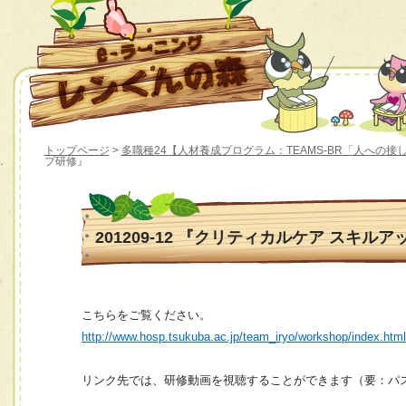
トップページ
>
多職種24【人材養成プログラム：TEAMS-BR「人への接
プ研修』
201209-12 『クリティカルケア スキル
こちらをご覧ください。
http://www.hosp.tsukuba.ac.jp/team_iryo/workshop/index.htm
リンク先では、研修動画を視聴することができます（要：パ