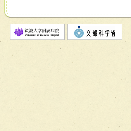
チーム06【外来化学療法チーム】
チーム07【病院職員に対する院内感染対策教育チーム】
チーム08【地域関係機関と連携した小児リハビリテーショ
チーム】
チーム09【術前から始める周術期リハビリテーションチー
ム】
チーム10【包括的リハビリテーションコンサルテーション
ーム】
チーム11【摂食・嚥下サポートチーム】
チーム12【こどもの食育支援チーム】
チーム13【非がんに対する緩和ケアチーム】