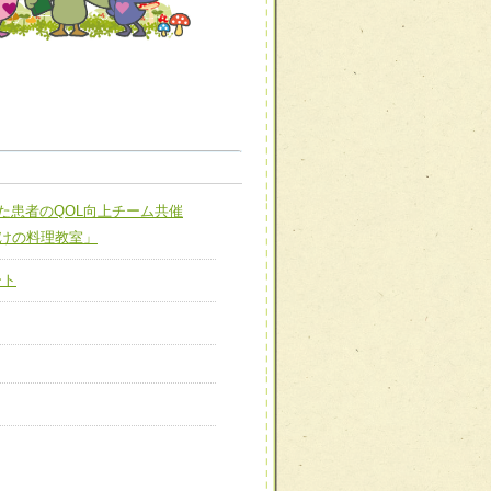
職種から選ぶ
職種から選ぶ
なった患者のQOL向上チーム共催
新たな可能性を広げる
対応支援チーム】
向けの料理教室」
ーム】
ート
び効果的な指導ができる
善チーム】
患者のQOL向上チーム】