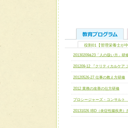
役割01【管理栄養士が
ユニット１ 医療人として
20130209&23「人の扱い方」研
全人的医療を実践する医療
チーム01【病院内横断的問
201209-12 『クリティカルケ
ける
チーム02【地域医療連携
ユニット２ チーム医療構成
20120526-27 仕事の教え方研修
宅患者等支援チーム】
必要に応じて柔軟に医療チ
2012 業務の改善の仕方研修
チーム03【癌患者服薬サポ
ユニット３ 多職種連携力
チーム04【口腔ケアチーム
プロシージャーズ・コンサルト
他職種の視点とスキルを学
チーム05【せん妄対策チー
20131026 IBD（炎症性腸
チーム06【外来化学療法チ