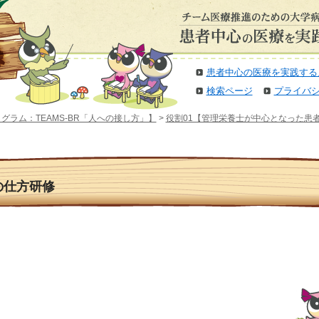
患者中心の医療を実践する
検索ページ
プライバ
グラム：TEAMS-BR「人への接し方」】
>
役割01【管理栄養士が中心となった患者
の仕方研修