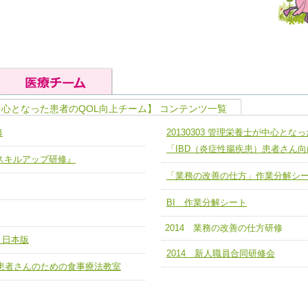
中心となった患者のQOL向上チーム】 コンテンツ一覧
の基礎能力
ユニット４ 専門能力拡大・向上
修
20130303 管理栄養士が中心と
人として、必要な基礎能力を身につ
各職種のスキルを拡大・向上させ、
題解決チーム】
チーム14【苦情・クレーム・暴力
「IBD（炎症性腸疾患）患者さん
ア スキルアップ研修』
ユニット５ 人材養成力
推進による高度医療を必要とする在
チーム15【人材養成エキスパートチ
「業務の改善の仕方」作業分解シ
力
人材養成のためのマネジメントおよ
チーム16【放射線治療プロセス改
ームを組織し、強調できる
BI 作業分解シート
ートチーム】
チーム17【血管内治療チーム】
2014 業務の改善の仕方研修
】
 日本版
び、相互理解と連携を深める
チーム18【造血幹細胞移植チーム】
2014 新人職員合同研修会
ム】
疾患）患者さんのための食事療法教室
役割01【管理栄養士が中心となった
ーム】
役割02【DPC検証チーム】