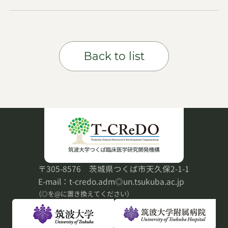
Back to list
〒305-8576 茨城県つくば市天久保2-1-1
E-mail：t-credo.adm◎un.tsukuba.ac.jp
（◎を@に置き換えてください）