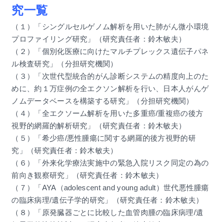
究一覧
（１）「シングルセルゲノム解析を用いた肺がん微小環境
プロファイリング研究」（研究責任者：鈴木敏夫）
（２）「個別化医療に向けたマルチプレックス遺伝子パネ
ル検査研究」（分担研究機関）
（３）「次世代型統合的がん診断システムの精度向上のた
めに、約１万症例の全エクソン解析を行い、日本人がんゲ
ノムデータベースを構築する研究」（分担研究機関）
（４）「全エクソーム解析を用いた多重癌/重複癌の後方
視野的網羅的解析研究」（研究責任者：鈴木敏夫）
（５）「希少癌/悪性腫瘍に関する網羅的後方視野的研
究」（研究責任者：鈴木敏夫）
（６）「外来化学療法実施中の緊急入院リスク同定の為の
前向き観察研究」（研究責任者：鈴木敏夫）
（７）「AYA（adolescent and young adult）世代悪性腫瘍
の臨床病理/遺伝子学的研究」（研究責任者：鈴木敏夫）
（８）「原発臓器ごとに比較した血管肉腫の臨床病理/遺