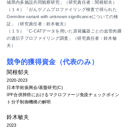
城県内多施設共同観察研究」（研究責任者：関根郁夫）
（１４）「がんゲノムプロファイリング検査で得られた
Germline variant with unknown significanceについての検
証」（研究責任者：鈴木敏夫）
（１５）「C-CATデータを用いた原発臓器ごとの血管肉腫
の遺伝子プロファイリング調査」（研究責任者：鈴木敏
夫）
競争的獲得資金（代表のみ）
関根郁夫
2020-2023
日本学術振興会/基盤研究(C)
IPF合併肺癌におけるマクロファージ免疫チェックポイン
ト分子制御機構の解明
鈴木敏夫
2023