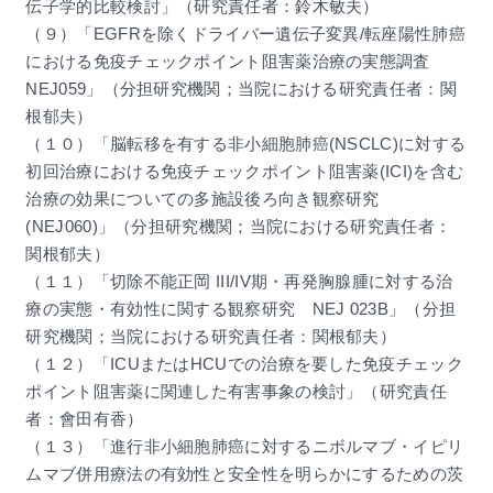
伝子学的比較検討」（研究責任者：鈴木敏夫）
（９）「EGFRを除くドライバー遺伝子変異/転座陽性肺癌
における免疫チェックポイント阻害薬治療の実態調査
NEJ059」（分担研究機関；当院における研究責任者：関
根郁夫）
（１０）「脳転移を有する非小細胞肺癌(NSCLC)に対する
初回治療における免疫チェックポイント阻害薬(ICI)を含む
治療の効果についての多施設後ろ向き観察研究
(NEJ060)」（分担研究機関；当院における研究責任者：
関根郁夫）
（１１）「切除不能正岡 III/IV期・再発胸腺腫に対する治
療の実態・有効性に関する観察研究 NEJ 023B」（分担
研究機関；当院における研究責任者：関根郁夫）
（１２）「ICUまたはHCUでの治療を要した免疫チェック
ポイント阻害薬に関連した有害事象の検討」（研究責任
者：會田有香）
（１３）「進行非小細胞肺癌に対するニボルマブ・イピリ
ムマブ併用療法の有効性と安全性を明らかにするための茨