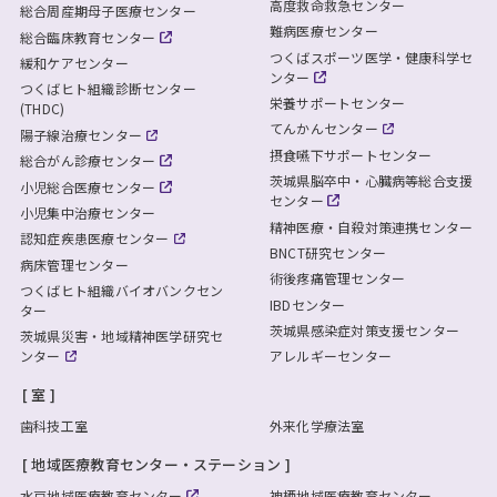
高度救命救急センター
総合周産期母子医療センター
難病医療センター
総合臨床教育センター
つくばスポーツ医学・健康科学セ
緩和ケアセンター
ンター
つくばヒト組織診断センター
栄養サポートセンター
(THDC)
てんかんセンター
陽子線治療センター
摂食嚥下サポートセンター
総合がん診療センター
茨城県脳卒中・心臓病等総合支援
小児総合医療センター
センター
小児集中治療センター
精神医療・自殺対策連携センター
認知症疾患医療センター
BNCT研究センター
病床管理センター
術後疼痛管理センター
つくばヒト組織バイオバンクセン
IBDセンター
ター
茨城県感染症対策支援センター
茨城県災害・地域精神医学研究セ
ンター
アレルギーセンター
室
歯科技工室
外来化学療法室
地域医療教育センター・ステーション
水戸地域医療教育センター
神栖地域医療教育センター