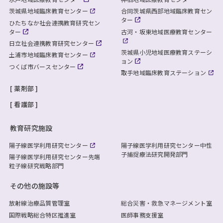
茨城県地域臨床教育センター
合同茨城県西部地域臨床教育セン
ター
ひたちなか社会連携教育研究セン
ター
古河・坂東地域医療教育センター
日立社会連携教育研究センター
茨城県小児地域医療教育ステーシ
土浦市地域臨床教育センター
ョン
つくば市バースセンター
取手地域臨床教育ステーション
薬剤部
看護部
教育研究施設
陽子線医学利用研究センター
陽子線医学利用研究センター
中性
子捕捉療法研究開発部門
陽子線医学利用研究センター
先端
粒子線研究戦略部門
その他の施設等
放射線治療品質管理室
総合災害・救急マネージメント室
国際戦略総合特区推進室
医師事務支援室