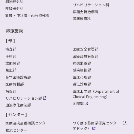
脳神経外科
リハビリテーション科
呼吸器外科
緩和支持治療科
乳腺・甲状腺・内分泌外科
臨床検査科
診療施設
部
検査部
医療安全管理部
手術部
医療品質管理部
放射線部
病態栄養部
輸血部
感染制御部
光学医療診療部
臨床心理部
医療情報部
遺伝診療部
病理部
臨床工学部（Department of
Clinical Engineering）
リハビリテーション部
国際部
血液浄化療法部
センター
医療連携患者相談センター
つくば予防医学研究センター（人
間ドック）
物流センター