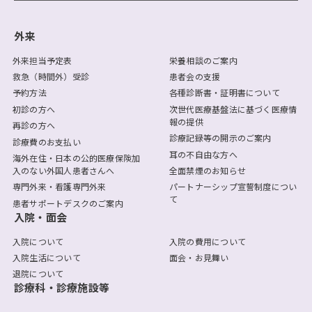
外来
外来担当予定表
栄養相談のご案内
救急（時間外）受診
患者会の支援
予約方法
各種診断書・証明書について
初診の方へ
次世代医療基盤法に基づく医療情
報の提供
再診の方へ
診療記録等の開示のご案内
診療費のお支払い
耳の不自由な方へ
海外在住・日本の公的医療保険加
入のない外国人患者さんへ
全面禁煙のお知らせ
専門外来・看護専門外来
パートナーシップ宣誓制度につい
て
患者サポートデスクのご案内
入院・面会
入院について
入院の費用について
入院生活について
面会・お見舞い
退院について
診療科・診療施設等