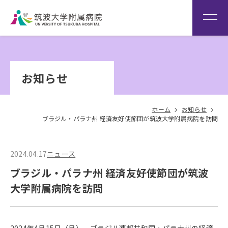
患者さん専用回線
（※本院は全科予約制です）
WEB再診予約変更
院内専
筑波大
看
用サイ
学
Language
護
お知らせ
ト
HOME
部
ホーム
お知らせ
ブラジル・パラナ州 経済友好使節団が筑波大学附属病院を訪問
2024.04.17
ニュース
ブラジル・パラナ州 経済友好使節団が筑波
大学附属病院を訪問