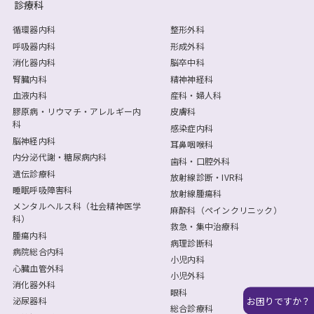
診療科
循環器内科
整形外科
呼吸器内科
形成外科
消化器内科
脳卒中科
腎臓内科
精神神経科
血液内科
産科・婦人科
膠原病・リウマチ・アレルギー内
皮膚科
科
感染症内科
脳神経内科
耳鼻咽喉科
内分泌代謝・糖尿病内科
歯科・口腔外科
遺伝診療科
放射線診断・IVR科
睡眠呼吸障害科
放射線腫瘍科
メンタルヘルス科（社会精神医学
麻酔科（ペインクリニック）
科）
救急・集中治療科
腫瘍内科
病理診断科
病院総合内科
小児内科
心臓血管外科
小児外科
消化器外科
眼科
お困りですか？
泌尿器科
総合診療科