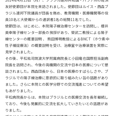
2024年4月15日（月）、ブラジル連邦共和国・パラナ州の経済
友好使節団が本院を来訪されました。使節団はルイス・西森ブ
ラジル連邦下院議員が団長を務め、教育機関・医療機関等の役
員10名と大使館からの通訳者1名の総勢11名でした。
使節団は、はじめに、本院陽子線治療センターを訪問し、櫻井
英幸陽子線センター部長の挨拶があり、榮武二教授による陽子
線センターの概要説明 、 熊田博明教授によるBNCT（ホウ素中
性子補捉療法）の概要説明を受け、治療室や治療装置を実際に
見学されました。
その後、平松祐司筑波大学附属病院長と小田竜也国際担当副病
院長を訪問され、今後の両機関の交流や日本の医療について懇
談されました。西森団長から、日本の医療のすばらしさや、ブ
ラジルでの陽子線治療に意欲的に取り組みたい旨の話題があり
ました。さらに本院との医学分野での交流推進についての希望
もあがりました。
平松病院長からは、本院はブラジルとの医療交流を長年継続し
ており、今後も発展的に交流を拡大していきたいとの話題があ
りました。