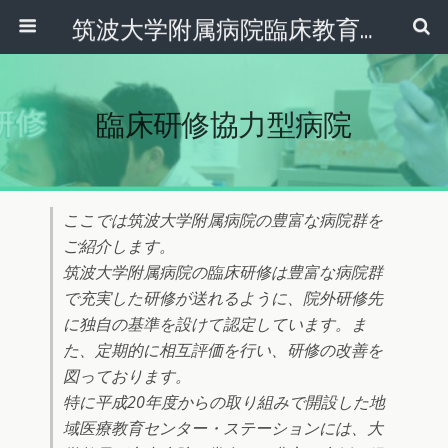
筑波大学附属病院臨床教育センター
臨床研修協力型病院
ここでは筑波大学附属病院の豊富な病院群を
ご紹介します。
筑波大学附属病院の臨床研修は豊富な病院群
で充実した研修が送れるように、院外研修先
に独自の基準を設けて認定しています。ま
た、定期的に相互評価を行い、研修の改善を
図っております。
特に平成20年度からの取り組みで開設した地
域医療教育センター・ステーションには、大