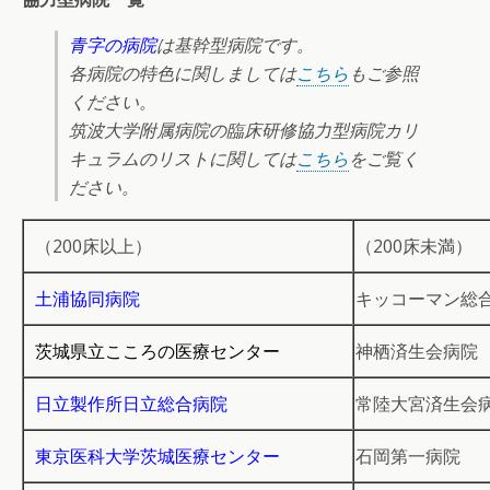
青字の病院
は基幹型病院です。
各病院の特色に関しましては
こちら
もご参照
ください。
筑波大学附属病院の臨床研修協力型病院カリ
キュラムのリストに関しては
こちら
をご覧く
ださい。
（200床以上）
（200床未満）
土浦協同病院
キッコーマン総
茨城県立こころの医療センター
神栖済生会病院
日立製作所日立総合病院
常陸大宮済生会
東京医科大学茨城医療センター
石岡第一病院